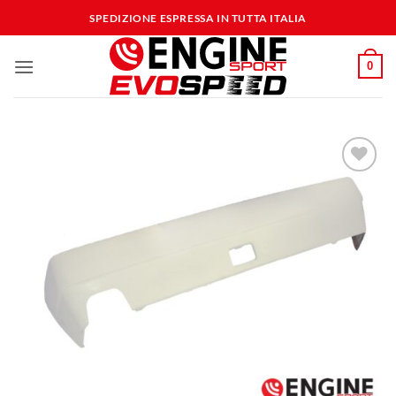
Salta
SPEDIZIONE ESPRESSA IN TUTTA ITALIA
ai
contenuti
0
Aggiungi
alla lista
dei
desideri