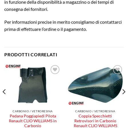
in funzione della disponibilità a magazzino o dei tempi di
consegna dei fornitori.
Per informazioni precise in merito consigliamo di contattarci
prima di effettuare l’ordine o il pagamento.
PRODOTTI CORRELATI
Aggiungi
Aggiungi
alla lista
alla lista
dei
dei
desideri
desideri
CARBONIO / VETRORESINA
CARBONIO / VETRORESINA
Pedana Poggiapiedi Pilota
Coppia Specchietti
Renault CLIO WILLIAMS in
Retrovisori in Carbonio
Carbonio
Renault CLIO WILLIAMS