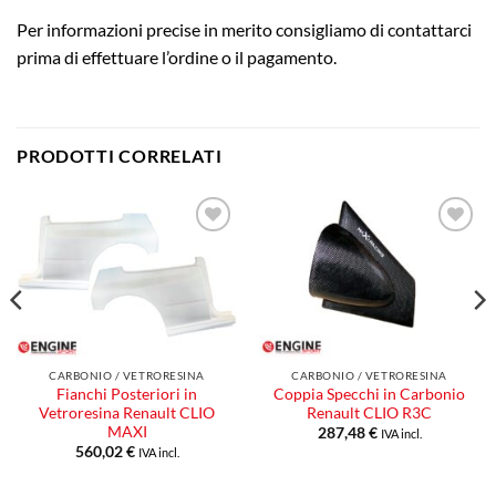
Per informazioni precise in merito consigliamo di contattarci
prima di effettuare l’ordine o il pagamento.
PRODOTTI CORRELATI
Aggiungi
Aggiungi
alla lista
alla lista
dei
dei
desideri
desideri
CARBONIO / VETRORESINA
CARBONIO / VETRORESINA
Fianchi Posteriori in
Coppia Specchi in Carbonio
Vetroresina Renault CLIO
Renault CLIO R3C
MAXI
287,48
€
IVA incl.
560,02
€
IVA incl.