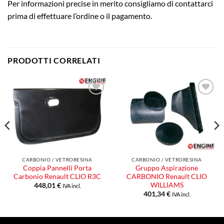
Per informazioni precise in merito consigliamo di contattarci
prima di effettuare l’ordine o il pagamento.
PRODOTTI CORRELATI
Aggiungi
Aggiungi
alla lista
alla lista
dei
dei
desideri
desideri
CARBONIO / VETRORESINA
CARBONIO / VETRORESINA
Coppia Pannelli Porta
Gruppo Aspirazione
Carbonio Renault CLIO R3C
CARBONIO Renault CLIO
WILLIAMS
448,01
€
IVA incl.
401,34
€
IVA incl.