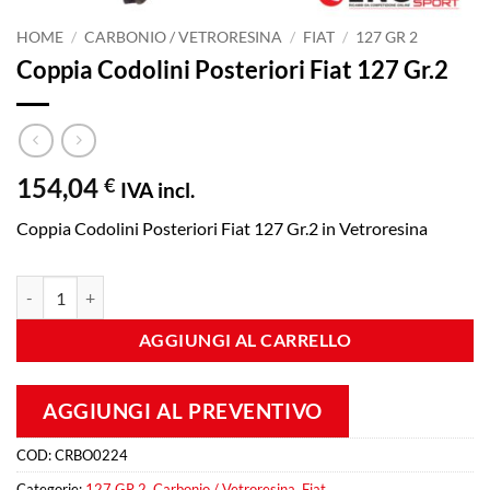
HOME
/
CARBONIO / VETRORESINA
/
FIAT
/
127 GR 2
Coppia Codolini Posteriori Fiat 127 Gr.2
154,04
€
IVA incl.
Coppia Codolini Posteriori Fiat 127 Gr.2 in Vetroresina
Coppia Codolini Posteriori Fiat 127 Gr.2 quantità
AGGIUNGI AL CARRELLO
AGGIUNGI AL PREVENTIVO
COD:
CRBO0224
Categorie:
127 GR 2
,
Carbonio / Vetroresina
,
Fiat