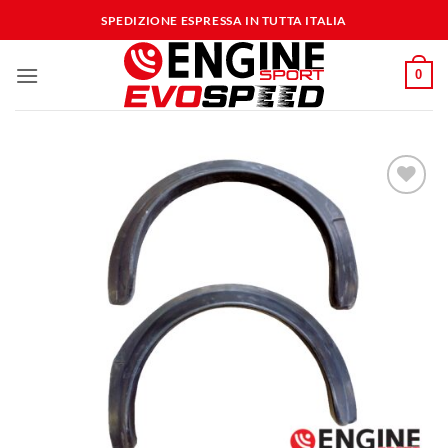
Salta
SPEDIZIONE ESPRESSA IN TUTTA ITALIA
ai
contenuti
0
Aggiungi
alla lista
dei
desideri