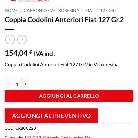
HOME
/
CARBONIO / VETRORESINA
/
FIAT
/
127 GR 2
Coppia Codolini Anteriori Fiat 127 Gr.2
154,04
€
IVA incl.
Coppia Codolini Anteriori Fiat 127 Gr.2 in Vetroresina
Coppia Codolini Anteriori Fiat 127 Gr.2 quantità
AGGIUNGI AL CARRELLO
AGGIUNGI AL PREVENTIVO
COD:
CRBO0223
Categorie:
127 GR 2
,
Carbonio / Vetroresina
,
Fiat