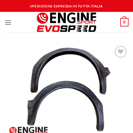
Salta
SPEDIZIONE ESPRESSA IN TUTTA ITALIA
ai
contenuti
0
Aggiungi
alla lista
dei
desideri