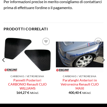
Per informazioni precise in merito consigliamo di contattarci
prima di effettuare l’ordine o il pagamento.
PRODOTTI CORRELATI
Aggiungi
Aggiungi
alla lista
alla lista
dei
dei
desideri
desideri
CARBONIO / VETRORESINA
CARBONIO / VETRORESINA
Pannelli Posteriori
Parafanghi Anteriori in
CARBONIO Renault CLIO
Vetroresina Renault CLIO
WILLIAMS
MAXI
164,27
€
400,40
€
IVA incl.
IVA incl.