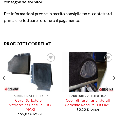
consegna dei fornitori.
Per informazioni precise in merito consigliamo di contattarci
prima di effettuare l’ordine o il pagamento.
PRODOTTI CORRELATI
Aggiungi
Aggiungi
alla lista
alla lista
dei
dei
desideri
desideri
CARBONIO / VETRORESINA
CARBONIO / VETRORESINA
Cover Serbatoio in
Copri diffusori aria laterali
Vetroresina Renault CLIO
Carbonio Renault CLIO R3C
MAXI
52,22
€
IVA incl.
195,07
€
IVA incl.