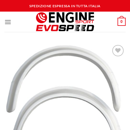
Salta
SPEDIZIONE ESPRESSA IN TUTTA ITALIA
ai
contenuti
0
Aggiungi
alla lista
dei
desideri