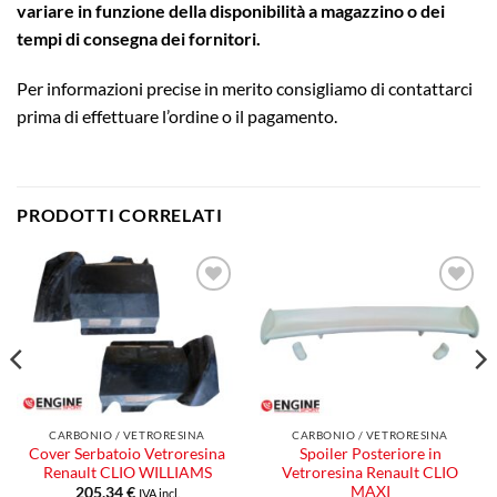
variare in funzione della disponibilità a magazzino o dei
tempi di consegna dei fornitori.
Per informazioni precise in merito consigliamo di contattarci
prima di effettuare l’ordine o il pagamento.
PRODOTTI CORRELATI
Aggiungi
Aggiungi
alla lista
alla lista
dei
dei
desideri
desideri
CARBONIO / VETRORESINA
CARBONIO / VETRORESINA
Cover Serbatoio Vetroresina
Spoiler Posteriore in
Renault CLIO WILLIAMS
Vetroresina Renault CLIO
MAXI
205,34
€
IVA incl.