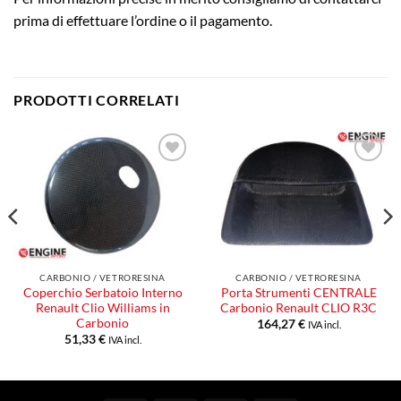
prima di effettuare l’ordine o il pagamento.
PRODOTTI CORRELATI
Aggiungi
Aggiungi
alla lista
alla lista
dei
dei
desideri
desideri
CARBONIO / VETRORESINA
CARBONIO / VETRORESINA
Coperchio Serbatoio Interno
Porta Strumenti CENTRALE
Renault Clio Williams in
Carbonio Renault CLIO R3C
Carbonio
164,27
€
IVA incl.
51,33
€
IVA incl.