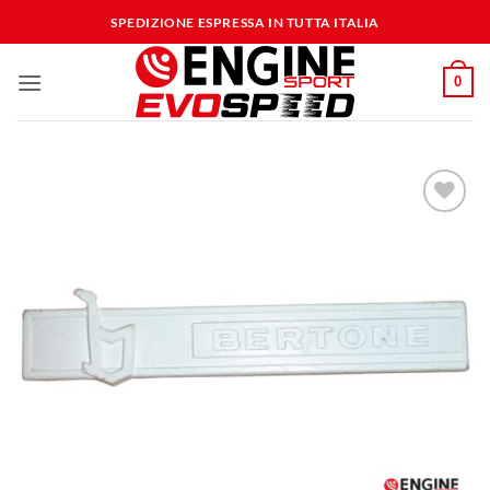
Salta
SPEDIZIONE ESPRESSA IN TUTTA ITALIA
ai
contenuti
0
Aggiungi
alla lista
dei
desideri