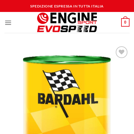
Salta
SPEDIZIONE ESPRESSA IN TUTTA ITALIA
ai
contenuti
0
Aggiungi
alla lista
dei
desideri