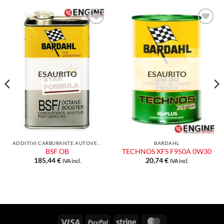
Aggiungi
Aggiungi
alla lista
alla lista
dei
dei
desideri
desideri
ESAURITO
ESAURITO
ADDITIVI CARBURANTE AUTOVETTURA
BARDAHL
BSF OB
TECHNOS XFS F950A 0W30
185,44
€
20,74
€
IVA incl.
IVA incl.
Visa
PayPal
Stripe
MasterCard