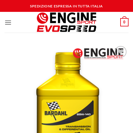
Salta
SPEDIZIONE ESPRESSA IN TUTTA ITALIA
ai
contenuti
0
Aggiungi
alla lista
dei
desideri