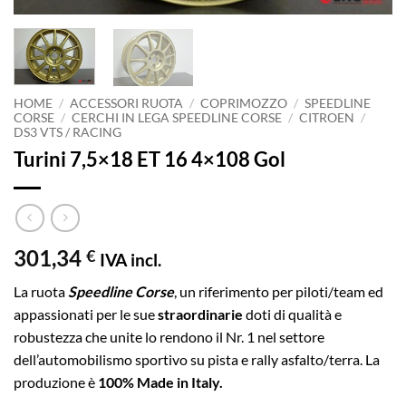
HOME
/
ACCESSORI RUOTA
/
COPRIMOZZO
/
SPEEDLINE
CORSE
/
CERCHI IN LEGA SPEEDLINE CORSE
/
CITROEN
/
DS3 VTS / RACING
Turini 7,5×18 ET 16 4×108 Gol
301,34
€
IVA incl.
La ruota
Speedline Corse
, un riferimento per piloti/team ed
appassionati per le sue
straordinarie
doti di qualità e
robustezza che unite lo rendono il Nr. 1 nel settore
dell’automobilismo sportivo su pista e rally asfalto/terra. La
produzione è
100% Made in Italy.