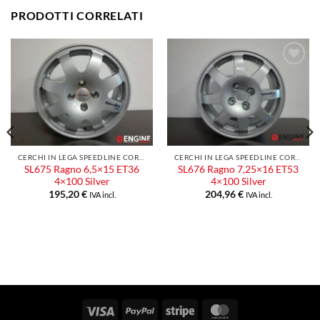
PRODOTTI CORRELATI
Aggiungi
Aggiungi
alla lista
alla lista
dei
dei
desideri
desideri
CERCHI IN LEGA SPEEDLINE CORSE
CERCHI IN LEGA SPEEDLINE CORSE
SL675 Ragno 6,5×15 ET36
SL676 Ragno 7,25×16 ET53
4×100 Silver
4×100 Silver
195,20
€
204,96
€
IVA incl.
IVA incl.
Visa
PayPal
Stripe
MasterCard