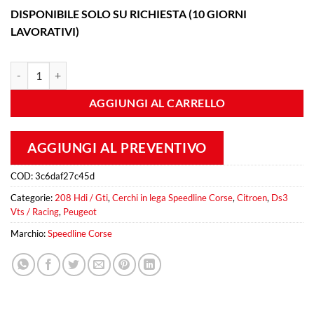
DISPONIBILE SOLO SU RICHIESTA (10 GIORNI
LAVORATIVI)
Turini 7,5x18 ET 16 4x108 Gol quantità
AGGIUNGI AL CARRELLO
AGGIUNGI AL PREVENTIVO
COD:
3c6daf27c45d
Categorie:
208 Hdi / Gti
,
Cerchi in lega Speedline Corse
,
Citroen
,
Ds3
Vts / Racing
,
Peugeot
Marchio:
Speedline Corse