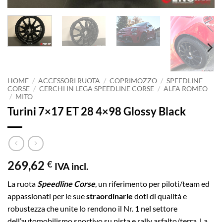
HOME
/
ACCESSORI RUOTA
/
COPRIMOZZO
/
SPEEDLINE
CORSE
/
CERCHI IN LEGA SPEEDLINE CORSE
/
ALFA ROMEO
/
MITO
Turini 7×17 ET 28 4×98 Glossy Black
269,62
€
IVA incl.
La ruota
Speedline Corse
, un riferimento per piloti/team ed
appassionati per le sue
straordinarie
doti di qualità e
robustezza che unite lo rendono il Nr. 1 nel settore
dell’automobilismo sportivo su pista e rally asfalto/terra. La