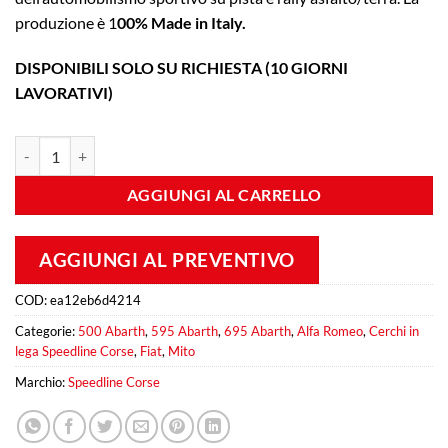
produzione è 1
00% Made in Italy.
DISPONIBILI SOLO SU RICHIESTA (10 GIORNI
LAVORATIVI)
Turini 7x17 ET 28 4x98 Glossy Black quantità
AGGIUNGI AL CARRELLO
AGGIUNGI AL PREVENTIVO
COD:
ea12eb6d4214
Categorie:
500 Abarth
,
595 Abarth
,
695 Abarth
,
Alfa Romeo
,
Cerchi in
lega Speedline Corse
,
Fiat
,
Mito
Marchio:
Speedline Corse