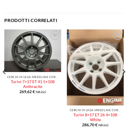
PRODOTTI CORRELATI
Aggiungi
Aggiungi
alla lista
alla lista
dei
dei
desideri
desideri
CERCHI IN LEGA SPEEDLINE CORSE
Turini 7×17 ET 41 5×108
Anthracite
269,62
€
IVA incl.
CERCHI IN LEGA SPEEDLINE CORSE
Turini 8×17 ET 26 4×108
White
286,70
€
IVA incl.