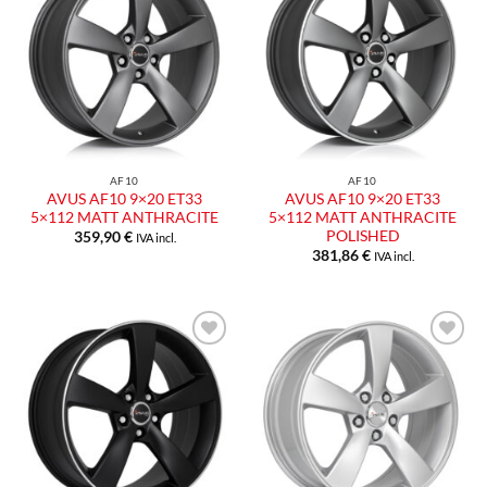
Aggiungi
Aggiungi
alla lista
alla lista
dei
dei
desideri
desideri
AF10
AF10
AVUS AF10 9×20 ET33
AVUS AF10 9×20 ET33
5×112 MATT ANTHRACITE
5×112 MATT ANTHRACITE
POLISHED
359,90
€
IVA incl.
381,86
€
IVA incl.
Aggiungi
Aggiungi
alla lista
alla lista
dei
dei
desideri
desideri