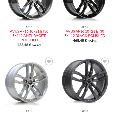
AF16
AF16
AVUS AF16 10×21 ET30
AVUS AF16 10×21 ET30
5×112 ANTHRACITE
5×112 BLACK POLISHED
POLISHED
468,48
€
IVA incl.
468,48
€
IVA incl.
Aggiungi
Aggiungi
alla lista
alla lista
dei
dei
desideri
desideri
AF16
AF16