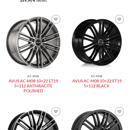
359,90
€
IVA incl.
Aggiungi
Aggiungi
alla lista
alla lista
dei
dei
desideri
desideri
AC-M08
AC-M08
AVUS AC-M08 10×22 ET19
AVUS AC-M08 10×22 ET19
5×112 ANTHRACITE
5×112 BLACK
POLISHED
Aggiungi
Aggiungi
alla lista
alla lista
dei
dei