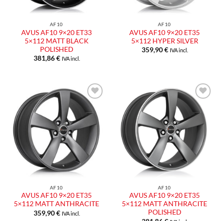
AF10
AF10
AVUS AF10 9×20 ET33
AVUS AF10 9×20 ET35
5×112 MATT BLACK
5×112 HYPER SILVER
POLISHED
359,90
€
IVA incl.
381,86
€
IVA incl.
Aggiungi
Aggiungi
alla lista
alla lista
dei
dei
desideri
desideri
AF10
AF10
AVUS AF10 9×20 ET35
AVUS AF10 9×20 ET35
5×112 MATT ANTHRACITE
5×112 MATT ANTHRACITE
POLISHED
359,90
€
IVA incl.