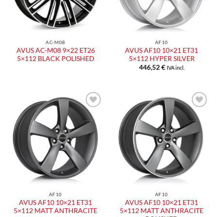
AC-M08
AF10
AVUS AC-M08 9×22 ET26
AVUS AF10 10×21 ET31
5×112 BLACK POLISHED
5×112 HYPER SILVER
446,52
€
IVA incl.
Aggiungi
Aggiungi
alla lista
alla lista
dei
dei
desideri
desideri
AF10
AF10
AVUS AF10 10×21 ET31
AVUS AF10 10×21 ET31
5×112 MATT ANTHRACITE
5×112 MATT ANTHRACITE