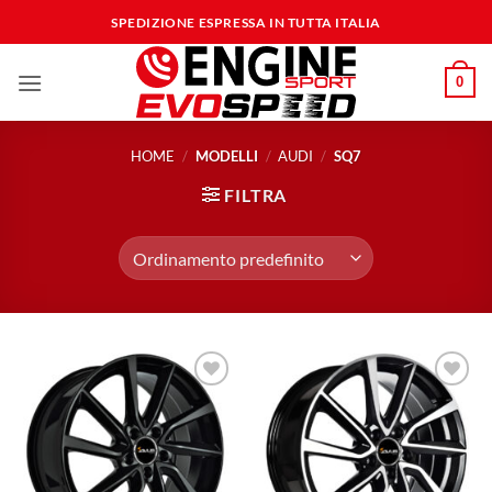
Salta
SPEDIZIONE ESPRESSA IN TUTTA ITALIA
ai
contenuti
0
HOME
/
MODELLI
/
AUDI
/
SQ7
FILTRA
Aggiungi
Aggiungi
alla lista
alla lista
dei
dei
desideri
desideri