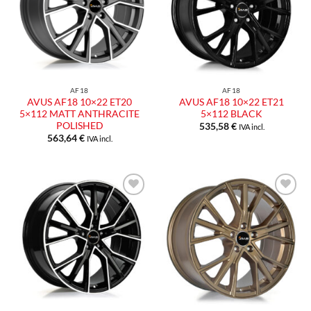
AF18
AF18
AVUS AF18 10×22 ET20
AVUS AF18 10×22 ET21
5×112 MATT ANTHRACITE
5×112 BLACK
POLISHED
535,58
€
IVA incl.
563,64
€
IVA incl.