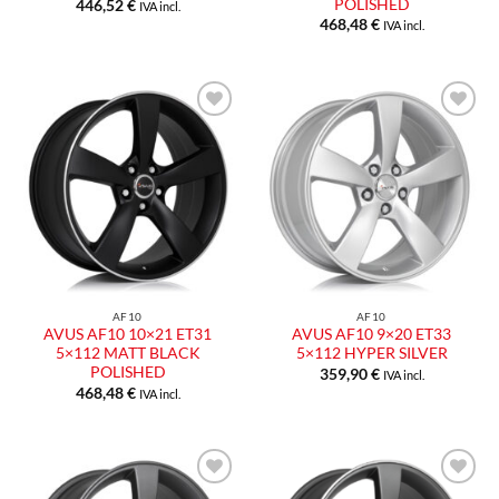
POLISHED
446,52
€
IVA incl.
468,48
€
IVA incl.
Aggiungi
Aggiungi
alla lista
alla lista
dei
dei
desideri
desideri
AF10
AF10
AVUS AF10 10×21 ET31
AVUS AF10 9×20 ET33
5×112 MATT BLACK
5×112 HYPER SILVER
POLISHED
359,90
€
IVA incl.
468,48
€
IVA incl.