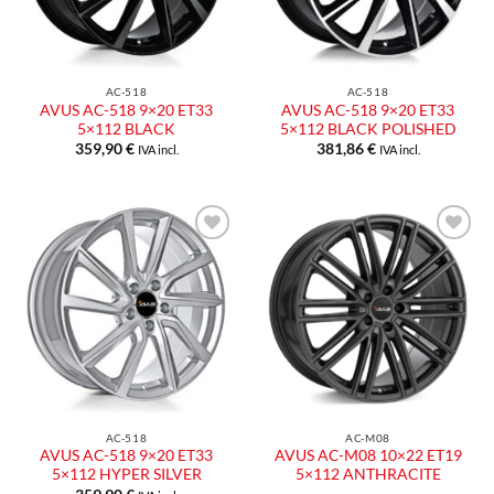
AC-518
AC-518
AVUS AC-518 9×20 ET33
AVUS AC-518 9×20 ET33
5×112 BLACK
5×112 BLACK POLISHED
359,90
€
381,86
€
IVA incl.
IVA incl.
Aggiungi
Aggiungi
alla lista
alla lista
dei
dei
desideri
desideri
AC-518
AC-M08
AVUS AC-518 9×20 ET33
AVUS AC-M08 10×22 ET19
5×112 HYPER SILVER
5×112 ANTHRACITE