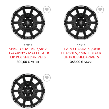
Aggiungi
Aggiungi
alla lista
alla lista
dei
dei
desideri
desideri
7,5X17
8,5X18
SPARCO DAKAR 7,5×17
SPARCO DAKAR 8,5×18
ET24 6×139,7 MATT BLACK
ET0 6×139,7 MATT BLACK
LIP POLISHED+RIVETS
LIP POLISHED+RIVETS
304,00
€
365,00
€
IVA incl.
IVA incl.
Aggiungi
alla lista
dei
desideri