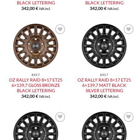
BLACK LETTERING
BLACK LETTERING
342,00
€
342,00
€
IVA incl.
IVA incl.
Aggiungi
Aggiungi
alla lista
alla lista
dei
dei
desideri
desideri
8X17
8X17
OZ RALLY RAID 8×17 ET25
OZ RALLY RAID 8×17 ET25
6×139,7 GLOSS BRONZE
6×139,7 MATT BLACK
BLACK LETTERING
SILVER LETTERING
342,00
€
342,00
€
IVA incl.
IVA incl.
Aggiungi
Aggiungi
alla lista
alla lista
dei
dei
desideri
desideri