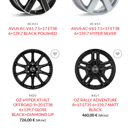
AC-V61
AC-V61
AVUS AC-V61 7,5×17 ET38
AVUS AC-V61 7,5×17 ET38
6×139,7 BLACK POLISHED
6×139,7 HYPER SILVER
Aggiungi
Aggiungi
alla lista
alla lista
dei
dei
desideri
desideri
9X20
8X17
OZ HYPER XT HLT
OZ RALLY ADVENTURE
OFFROAD 9×20 ET38
8×17 ET35 6×139,7 MATT
6×139,7 GLOSS
BLACK
BLACK+DIAMOND LIP
460,00
€
IVA incl.
726,00
€
IVA incl.