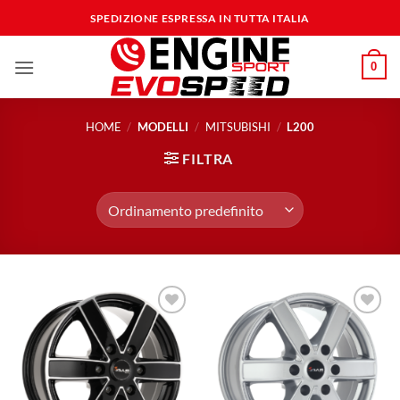
Salta
SPEDIZIONE ESPRESSA IN TUTTA ITALIA
ai
contenuti
0
HOME
/
MODELLI
/
MITSUBISHI
/
L200
FILTRA
Aggiungi
Aggiungi
alla lista
alla lista
dei
dei
desideri
desideri