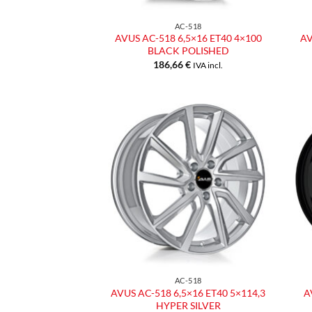
AC-518
AVUS AC-518 6,5×16 ET40 4×100
AV
BLACK POLISHED
186,66
€
IVA incl.
Aggiungi
alla lista
dei
desideri
AC-518
AVUS AC-518 6,5×16 ET40 5×114,3
A
HYPER SILVER