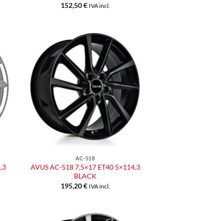
152,50
€
IVA incl.
ngi
Aggiungi
ista
alla lista
dei
eri
desideri
AC-518
,3
AVUS AC-518 7,5×17 ET40 5×114,3
BLACK
195,20
€
IVA incl.