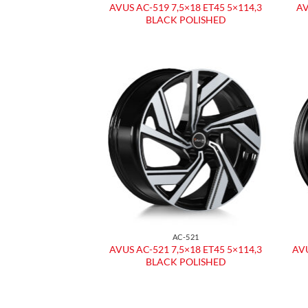
AVUS AC-519 7,5×18 ET45 5×114,3
AV
BLACK POLISHED
Aggiungi
alla lista
dei
desideri
AC-521
AVUS AC-521 7,5×18 ET45 5×114,3
AVU
BLACK POLISHED