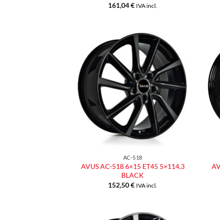
161,04
€
IVA incl.
Aggiungi
alla lista
dei
desideri
AC-518
AVUS AC-518 6×15 ET45 5×114,3
AV
BLACK
152,50
€
IVA incl.