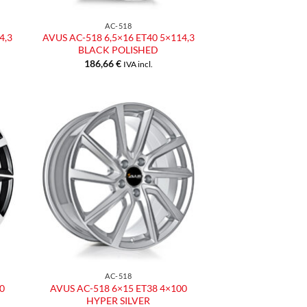
AC-518
4,3
AVUS AC-518 6,5×16 ET40 5×114,3
BLACK POLISHED
186,66
€
IVA incl.
ngi
Aggiungi
ista
alla lista
dei
eri
desideri
AC-518
0
AVUS AC-518 6×15 ET38 4×100
HYPER SILVER