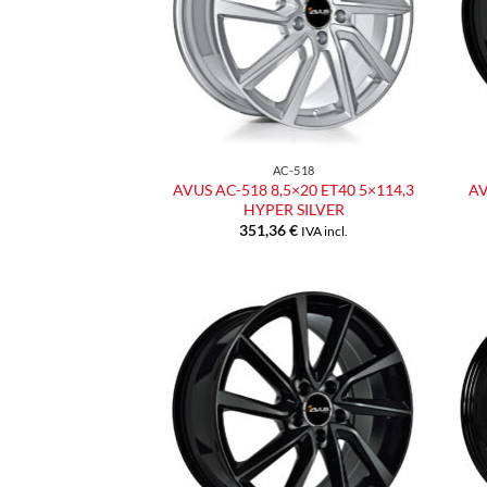
AC-518
AVUS AC-518 8,5×20 ET40 5×114,3
AV
HYPER SILVER
351,36
€
IVA incl.
Aggiungi
alla lista
dei
desideri