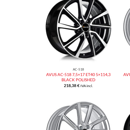
Aggiungi
alla lista
dei
desideri
AC-518
AVUS AC-518 7,5×17 ET40 5×114,3
AVU
BLACK POLISHED
218,38
€
IVA incl.
Aggiungi
alla lista
dei
desideri