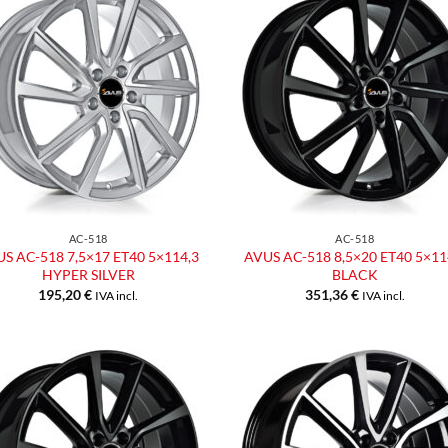
Aggiungi
Aggiu
alla lista
alla l
dei
dei
desideri
desid
AC-518
AC-518
S AC-518 7,5×17 ET40 5×114,3
AVUS AC-518 8,5×20 ET40 5×11
HYPER SILVER
BLACK
195,20
€
351,36
€
IVA incl.
IVA incl.
Aggiungi
Aggiu
alla lista
alla l
dei
dei
desideri
desid