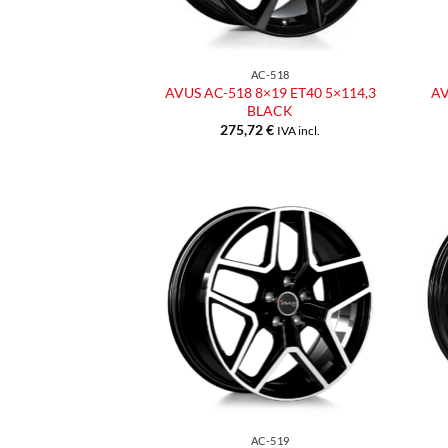
AC-518
AVUS AC-518 8×19 ET40 5×114,3
AV
BLACK
275,72
€
IVA incl.
Aggiungi
alla lista
dei
desideri
AC-519