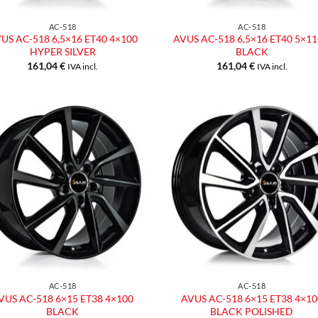
AC-518
AC-518
US AC-518 6,5×16 ET40 4×100
AVUS AC-518 6,5×16 ET40 5×11
HYPER SILVER
BLACK
161,04
€
161,04
€
IVA incl.
IVA incl.
Aggiungi
Aggiu
alla lista
alla l
dei
dei
desideri
desid
AC-518
AC-518
VUS AC-518 6×15 ET38 4×100
AVUS AC-518 6×15 ET38 4×10
BLACK
BLACK POLISHED