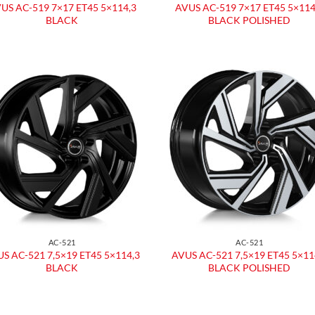
US AC-519 7×17 ET45 5×114,3
AVUS AC-519 7×17 ET45 5×114
BLACK
BLACK POLISHED
Aggiungi
Aggiu
alla lista
alla l
dei
dei
desideri
desid
AC-521
AC-521
S AC-521 7,5×19 ET45 5×114,3
AVUS AC-521 7,5×19 ET45 5×11
BLACK
BLACK POLISHED