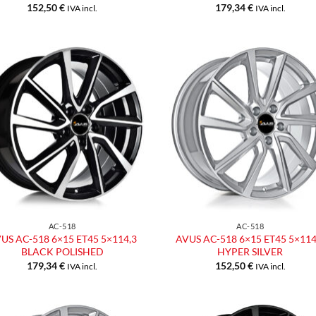
152,50
€
179,34
€
IVA incl.
IVA incl.
Aggiungi
Aggiu
alla lista
alla l
dei
dei
desideri
desid
AC-518
AC-518
US AC-518 6×15 ET45 5×114,3
AVUS AC-518 6×15 ET45 5×114
BLACK POLISHED
HYPER SILVER
179,34
€
152,50
€
IVA incl.
IVA incl.