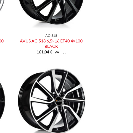
AC-518
00
AVUS AC-518 6,5×16 ET40 4×100
BLACK
161,04
€
IVA incl.
ngi
Aggiungi
ista
alla lista
dei
eri
desideri