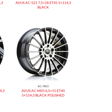
,3
AVUS AC-521 7,5×18 ET45 5×114,3
BLACK
ngi
Aggiungi
ista
alla lista
dei
eri
desideri
AC-M03
4,3
AVUS AC-M03 6,5×15 ET40
5×114,3 BLACK POLISHED