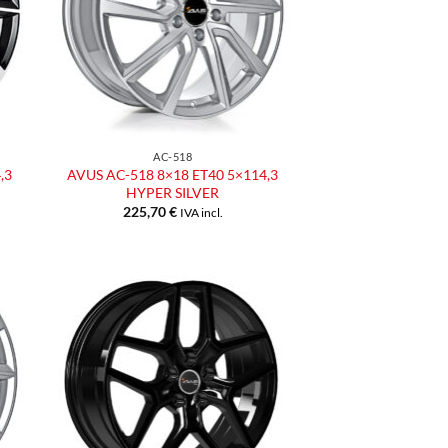
AC-518
,3
AVUS AC-518 8×18 ET40 5×114,3
HYPER SILVER
225,70
€
IVA incl.
ngi
Aggiungi
ista
alla lista
dei
eri
desideri