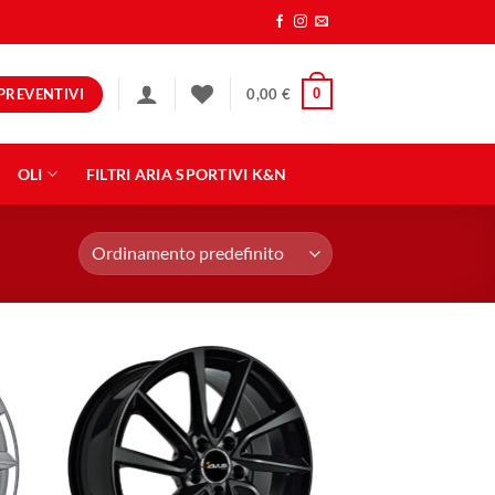
PREVENTIVI
0
0,00
€
OLI
FILTRI ARIA SPORTIVI K&N
ngi
Aggiungi
ista
alla lista
dei
eri
desideri