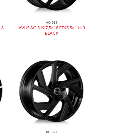
AC-519
,3
AVUS AC-519 7,5×18 ET45 5×114,3
BLACK
ngi
Aggiungi
ista
alla lista
dei
eri
desideri
AC-521