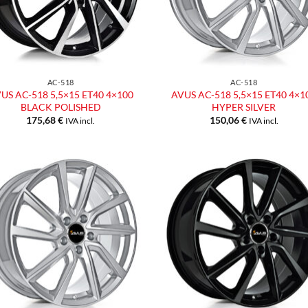
AC-518
AC-518
US AC-518 5,5×15 ET40 4×100
AVUS AC-518 5,5×15 ET40 4×1
BLACK POLISHED
HYPER SILVER
175,68
€
150,06
€
IVA incl.
IVA incl.
Aggiungi
Aggiu
alla lista
alla l
dei
dei
desideri
desid