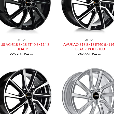
AC-518
AC-518
US AC-518 8×18 ET40 5×114,3
AVUS AC-518 8×18 ET40 5×114
BLACK
BLACK POLISHED
225,70
€
247,66
€
IVA incl.
IVA incl.
Aggiungi
Aggiu
alla lista
alla l
dei
dei
desideri
desid