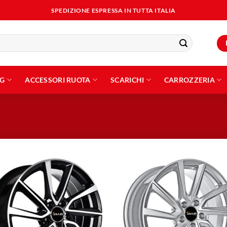
SPEDIZIONE ESPRESSA IN TUTTA ITALIA
NG
ACCESSORI RUOTA
SCARICHI
CARROZZERIA
Aggiungi
Aggiu
alla lista
alla l
dei
dei
desideri
desid