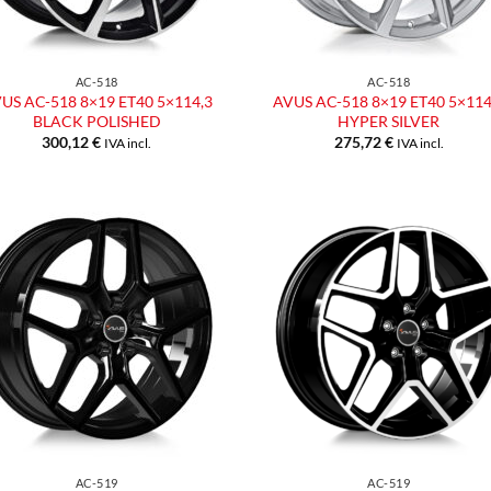
AC-518
AC-518
US AC-518 8×19 ET40 5×114,3
AVUS AC-518 8×19 ET40 5×114
BLACK POLISHED
HYPER SILVER
300,12
€
275,72
€
IVA incl.
IVA incl.
Aggiungi
Aggiu
alla lista
alla l
dei
dei
desideri
desid
AC-519
AC-519