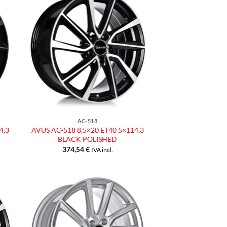
ngi
Aggiungi
ista
alla lista
dei
eri
desideri
AC-518
4,3
AVUS AC-518 8,5×20 ET40 5×114,3
BLACK POLISHED
374,54
€
IVA incl.
ngi
Aggiungi
ista
alla lista
dei
eri
desideri