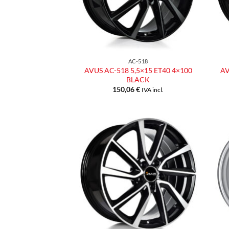
AC-518
AVUS AC-518 5,5×15 ET40 4×100
AV
BLACK
150,06
€
IVA incl.
Aggiungi
alla lista
dei
desideri