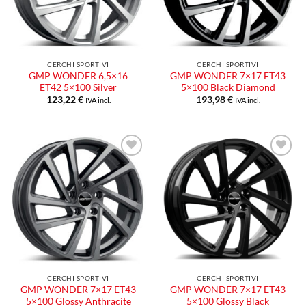
CERCHI SPORTIVI
CERCHI SPORTIVI
GMP WONDER 6,5×16
GMP WONDER 7×17 ET43
ET42 5×100 Silver
5×100 Black Diamond
123,22
€
193,98
€
IVA incl.
IVA incl.
CERCHI SPORTIVI
CERCHI SPORTIVI
GMP WONDER 7×17 ET43
GMP WONDER 7×17 ET43
5×100 Glossy Anthracite
5×100 Glossy Black