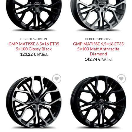
desideri
desideri
CERCHI SPORTIVI
CERCHI SPORTIVI
GMP MATISSE 6,5×16 ET35
GMP MATISSE 6,5×16 ET35
5×100 Glossy Black
5×100 Matt Anthracite
Diamond
123,22
€
IVA incl.
142,74
€
IVA incl.