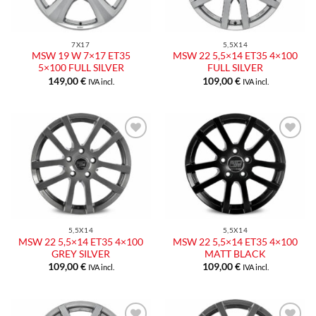
7X17
5,5X14
MSW 19 W 7×17 ET35
MSW 22 5,5×14 ET35 4×100
5×100 FULL SILVER
FULL SILVER
149,00
€
109,00
€
IVA incl.
IVA incl.
5,5X14
5,5X14
MSW 22 5,5×14 ET35 4×100
MSW 22 5,5×14 ET35 4×100
GREY SILVER
MATT BLACK
109,00
€
109,00
€
IVA incl.
IVA incl.