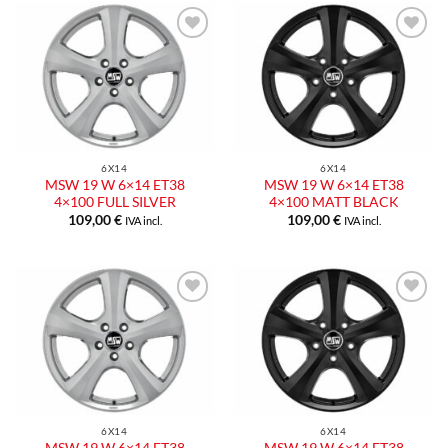
6X14
6X14
MSW 19 W 6×14 ET38
MSW 19 W 6×14 ET38
4×100 FULL SILVER
4×100 MATT BLACK
109,00
€
109,00
€
IVA incl.
IVA incl.
6X14
6X14