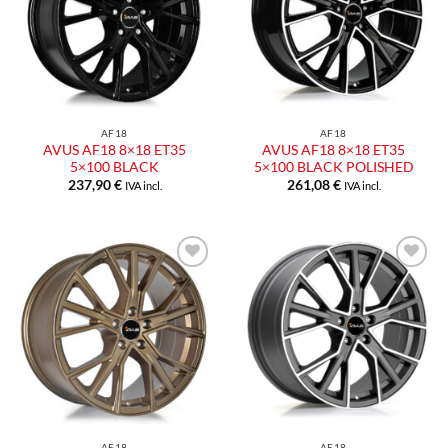
desideri
desideri
AF18
AF18
AVUS AF18 8×18 ET35
AVUS AF18 8×18 ET35
5×100 BLACK
5×100 BLACK POLISHED
237,90
€
261,08
€
IVA incl.
IVA incl.
Aggiungi
Aggiungi
alla lista
alla lista
dei
dei
desideri
desideri
AF18
AF18