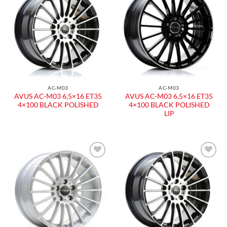
Aggiungi
Aggiungi
alla lista
alla lista
dei
dei
desideri
desideri
AC-M03
AC-M03
AVUS AC-M03 6,5×16 ET35
AVUS AC-M03 6,5×16 ET35
4×100 BLACK POLISHED
4×100 BLACK POLISHED
LIP
Aggiungi
Aggiungi
alla lista
alla lista
dei
dei
desideri
desideri