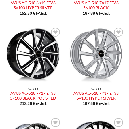
AVUS AC-518 6×15 ET38
AVUS AC-518 7×17 ET38
5×100 HYPER SILVER
5×100 BLACK
152,50
€
187,88
€
IVA incl.
IVA incl.
Aggiungi
Aggiungi
alla lista
alla lista
dei
dei
desideri
desideri
AC-518
AC-518
AVUS AC-518 7×17 ET38
AVUS AC-518 7×17 ET38
5×100 BLACK POLISHED
5×100 HYPER SILVER
212,28
€
187,88
€
IVA incl.
IVA incl.