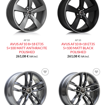
Aggiungi
Aggiungi
alla lista
alla lista
dei
dei
desideri
desideri
AF10
AF10
AVUS AF10 8×18 ET35
AVUS AF10 8×18 ET35
5×100 MATT ANTHRACITE
5×100 MATT BLACK
POLISHED
POLISHED
261,08
€
261,08
€
IVA incl.
IVA incl.
Aggiungi
Aggiungi
alla lista
alla lista
dei
dei
desideri
desideri