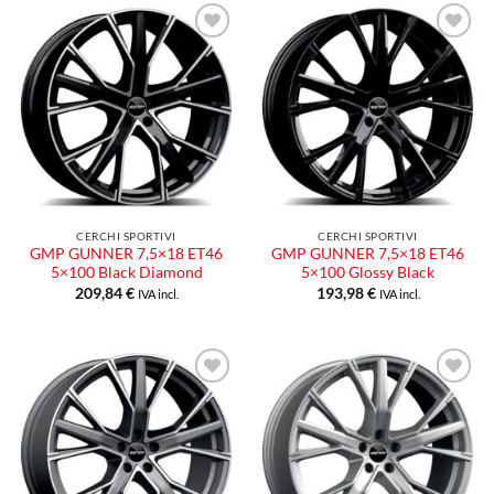
Aggiungi
Aggiungi
alla lista
alla lista
dei
dei
desideri
desideri
CERCHI SPORTIVI
CERCHI SPORTIVI
GMP GUNNER 7,5×18 ET46
GMP GUNNER 7,5×18 ET46
5×100 Black Diamond
5×100 Glossy Black
209,84
€
193,98
€
IVA incl.
IVA incl.
Aggiungi
Aggiungi
alla lista
alla lista
dei
dei
desideri
desideri