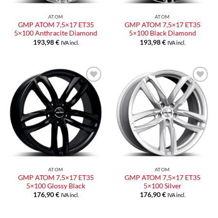
ATOM
ATOM
GMP ATOM 7,5×17 ET35
GMP ATOM 7,5×17 ET35
5×100 Anthracite Diamond
5×100 Black Diamond
193,98
€
193,98
€
IVA incl.
IVA incl.
Aggiungi
Aggiungi
alla lista
alla lista
dei
dei
desideri
desideri
ATOM
ATOM
GMP ATOM 7,5×17 ET35
GMP ATOM 7,5×17 ET35
5×100 Glossy Black
5×100 Silver
176,90
€
176,90
€
IVA incl.
IVA incl.