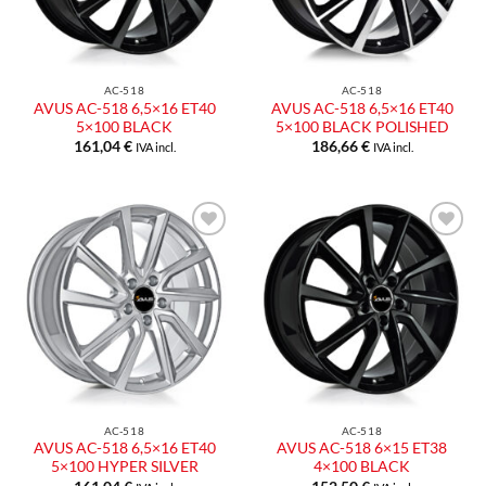
AC-518
AC-518
AVUS AC-518 6,5×16 ET40
AVUS AC-518 6,5×16 ET40
5×100 BLACK
5×100 BLACK POLISHED
161,04
€
186,66
€
IVA incl.
IVA incl.
Aggiungi
Aggiungi
alla lista
alla lista
dei
dei
desideri
desideri
AC-518
AC-518
AVUS AC-518 6,5×16 ET40
AVUS AC-518 6×15 ET38
5×100 HYPER SILVER
4×100 BLACK