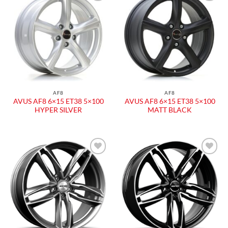
Aggiungi
Aggiungi
alla lista
alla lista
dei
dei
desideri
desideri
AF8
AF8
AVUS AF8 6×15 ET38 5×100
AVUS AF8 6×15 ET38 5×100
HYPER SILVER
MATT BLACK
Aggiungi
Aggiungi
alla lista
alla lista
dei
dei
desideri
desideri