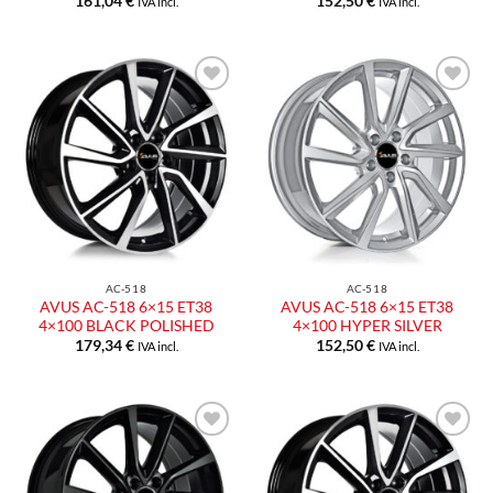
161,04
€
152,50
€
IVA incl.
IVA incl.
Aggiungi
Aggiungi
alla lista
alla lista
dei
dei
desideri
desideri
AC-518
AC-518
AVUS AC-518 6×15 ET38
AVUS AC-518 6×15 ET38
4×100 BLACK POLISHED
4×100 HYPER SILVER
179,34
€
152,50
€
IVA incl.
IVA incl.
Aggiungi
Aggiungi
alla lista
alla lista
dei
dei