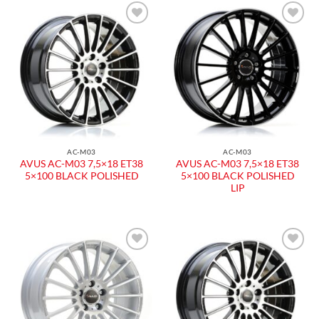
Aggiungi
Aggiungi
alla lista
alla lista
dei
dei
desideri
desideri
AC-M03
AC-M03
AVUS AC-M03 7,5×18 ET38
AVUS AC-M03 7,5×18 ET38
5×100 BLACK POLISHED
5×100 BLACK POLISHED
LIP
Aggiungi
Aggiungi
alla lista
alla lista
dei
dei
desideri
desideri