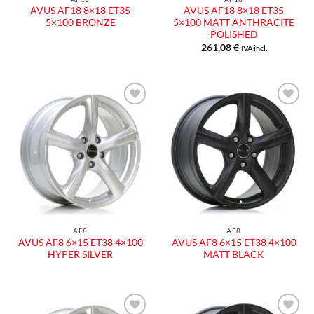
AVUS AF18 8×18 ET35
AVUS AF18 8×18 ET35
5×100 BRONZE
5×100 MATT ANTHRACITE
POLISHED
261,08
€
IVA incl.
Aggiungi
Aggiungi
alla lista
alla lista
dei
dei
desideri
desideri
AF8
AF8
AVUS AF8 6×15 ET38 4×100
AVUS AF8 6×15 ET38 4×100
HYPER SILVER
MATT BLACK