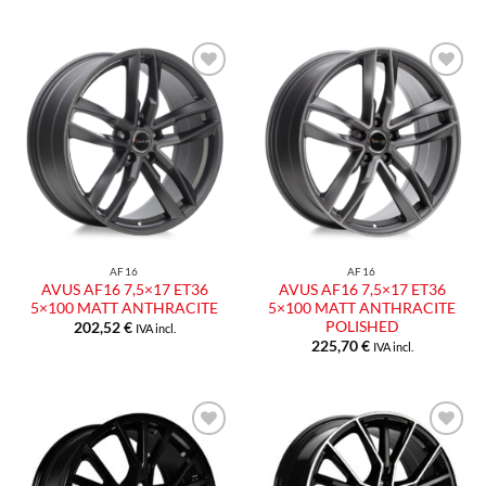
Aggiungi
Aggiungi
alla lista
alla lista
dei
dei
desideri
desideri
AF16
AF16
AVUS AF16 7,5×17 ET36
AVUS AF16 7,5×17 ET36
5×100 MATT ANTHRACITE
5×100 MATT ANTHRACITE
POLISHED
202,52
€
IVA incl.
225,70
€
IVA incl.
Aggiungi
Aggiungi
alla lista
alla lista
dei
dei