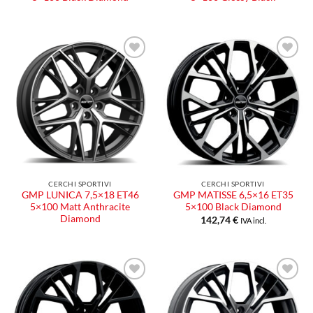
Aggiungi
Aggiungi
alla lista
alla lista
dei
dei
desideri
desideri
CERCHI SPORTIVI
CERCHI SPORTIVI
GMP LUNICA 7,5×18 ET46
GMP MATISSE 6,5×16 ET35
5×100 Matt Anthracite
5×100 Black Diamond
Diamond
142,74
€
IVA incl.
Aggiungi
Aggiungi
alla lista
alla lista
dei
dei