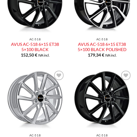
desideri
desideri
AC-518
AC-518
AVUS AC-518 6×15 ET38
AVUS AC-518 6×15 ET38
5×100 BLACK
5×100 BLACK POLISHED
152,50
€
179,34
€
IVA incl.
IVA incl.
Aggiungi
Aggiungi
alla lista
alla lista
dei
dei
desideri
desideri
AC-518
AC-518