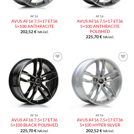
AF16
AF16
AVUS AF16 7,5×17 ET36
AVUS AF16 7,5×17 ET36
5×100 ANTHRACITE
5×100 ANTHRACITE
POLISHED
202,52
€
IVA incl.
225,70
€
IVA incl.
Aggiungi
Aggiungi
alla lista
alla lista
dei
dei
desideri
desideri
AF16
AF16
AVUS AF16 7,5×17 ET36
AVUS AF16 7,5×17 ET36
5×100 BLACK POLISHED
5×100 HYPER SILVER
225,70
€
202,52
€
IVA incl.
IVA incl.