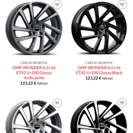
CERCHI SPORTIVI
CERCHI SPORTIVI
GMP WONDER 6,5×16
GMP WONDER 6,5×16
ET42 5×100 Glossy
ET42 5×100 Glossy Black
Anthracite
123,22
€
IVA incl.
123,22
€
IVA incl.