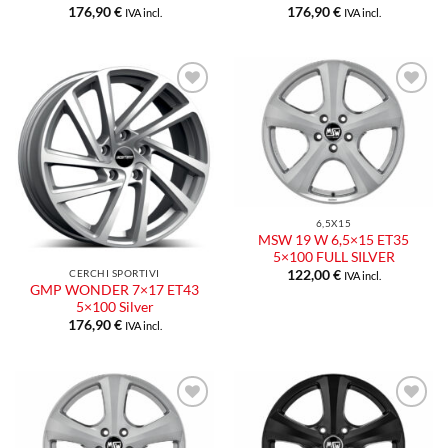
176,90
€
176,90
€
IVA incl.
IVA incl.
6,5X15
MSW 19 W 6,5×15 ET35
5×100 FULL SILVER
CERCHI SPORTIVI
122,00
€
IVA incl.
GMP WONDER 7×17 ET43
5×100 Silver
176,90
€
IVA incl.