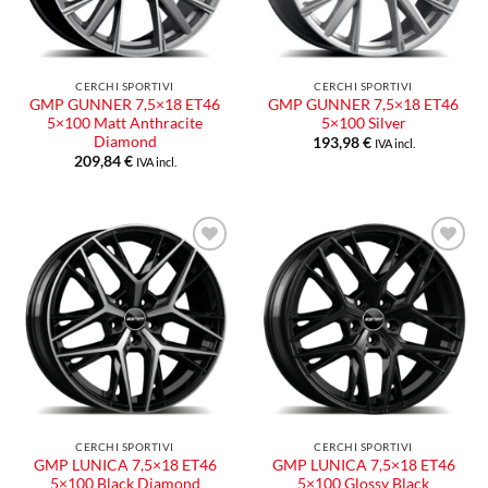
CERCHI SPORTIVI
CERCHI SPORTIVI
GMP GUNNER 7,5×18 ET46
GMP GUNNER 7,5×18 ET46
5×100 Matt Anthracite
5×100 Silver
Diamond
193,98
€
IVA incl.
209,84
€
IVA incl.
Aggiungi
Aggiungi
alla lista
alla lista
dei
dei
desideri
desideri
CERCHI SPORTIVI
CERCHI SPORTIVI
GMP LUNICA 7,5×18 ET46
GMP LUNICA 7,5×18 ET46
5×100 Black Diamond
5×100 Glossy Black