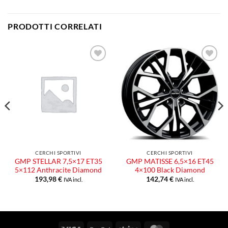
PRODOTTI CORRELATI
Aggiungi
Aggiungi
alla lista
alla lista
dei
dei
desideri
desideri
CERCHI SPORTIVI
CERCHI SPORTIVI
GMP STELLAR 7,5×17 ET35
GMP MATISSE 6,5×16 ET45
5×112 Anthracite Diamond
4×100 Black Diamond
193,98
€
142,74
€
IVA incl.
IVA incl.