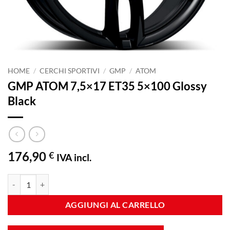
HOME
/
CERCHI SPORTIVI
/
GMP
/
ATOM
GMP ATOM 7,5×17 ET35 5×100 Glossy
Black
176,90
€
IVA incl.
GMP ATOM 7,5x17 ET35 5x100 Glossy Black quantità
AGGIUNGI AL CARRELLO