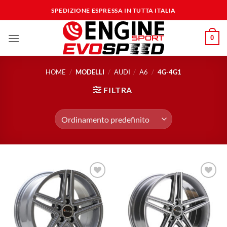
Salta
SPEDIZIONE ESPRESSA IN TUTTA ITALIA
ai
contenuti
0
HOME
/
MODELLI
/
AUDI
/
A6
/
4G-4G1
FILTRA
Aggiungi
Aggiungi
alla lista
alla lista
dei
dei
desideri
desideri