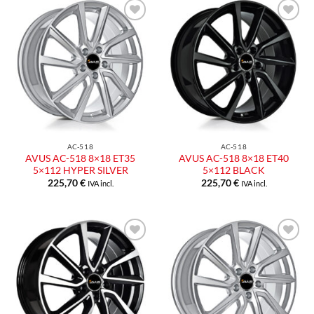
Aggiungi
Aggiungi
alla lista
alla lista
dei
dei
desideri
desideri
AC-518
AC-518
AVUS AC-518 8×18 ET35
AVUS AC-518 8×18 ET40
5×112 HYPER SILVER
5×112 BLACK
225,70
€
225,70
€
IVA incl.
IVA incl.
Aggiungi
Aggiungi
alla lista
alla lista
dei
dei
desideri
desideri