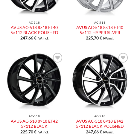
AC-518
AC-518
AVUS AC-518 8×18 ET40
AVUS AC-518 8×18 ET40
5×112 BLACK POLISHED
5×112 HYPER SILVER
247,66
€
225,70
€
IVA incl.
IVA incl.
Aggiungi
Aggiungi
alla lista
alla lista
dei
dei
desideri
desideri
AC-518
AC-518
AVUS AC-518 8×18 ET42
AVUS AC-518 8×18 ET42
5×112 BLACK
5×112 BLACK POLISHED
225,70
€
247,66
€
IVA incl.
IVA incl.