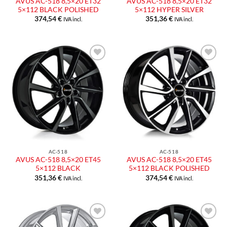
AVUS AC-518 8,5×20 ET32
AVUS AC-518 8,5×20 ET32
5×112 BLACK POLISHED
5×112 HYPER SILVER
374,54
€
351,36
€
IVA incl.
IVA incl.
Aggiungi
Aggiungi
alla lista
alla lista
dei
dei
desideri
desideri
AC-518
AC-518
AVUS AC-518 8,5×20 ET45
AVUS AC-518 8,5×20 ET45
5×112 BLACK
5×112 BLACK POLISHED
351,36
€
374,54
€
IVA incl.
IVA incl.
Aggiungi
Aggiungi