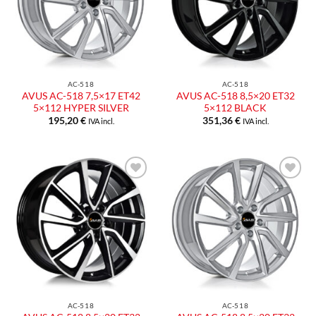
AC-518
AC-518
AVUS AC-518 7,5×17 ET42
AVUS AC-518 8,5×20 ET32
5×112 HYPER SILVER
5×112 BLACK
195,20
€
351,36
€
IVA incl.
IVA incl.
Aggiungi
Aggiungi
alla lista
alla lista
dei
dei
desideri
desideri
AC-518
AC-518