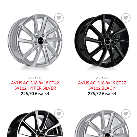
Aggiungi
Aggiungi
alla lista
alla lista
dei
dei
desideri
desideri
AC-518
AC-518
AVUS AC-518 8×18 ET42
AVUS AC-518 8×19 ET27
5×112 HYPER SILVER
5×112 BLACK
225,70
€
275,72
€
IVA incl.
IVA incl.
Aggiungi
Aggiungi
alla lista
alla lista
dei
dei
desideri
desideri