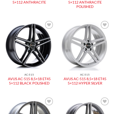
5×112 ANTHRACITE
5×112 ANTHRACITE
POLISHED
Aggiungi
Aggiungi
alla lista
alla lista
dei
dei
desideri
desideri
AC-515
AC-515
AVUS AC-515 8,5×18 ET45
AVUS AC-515 8,5×18 ET45
5×112 BLACK POLISHED
5×112 HYPER SILVER
Aggiungi
Aggiungi
alla lista
alla lista