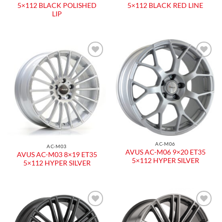
5×112 BLACK POLISHED
5×112 BLACK RED LINE
LIP
AC-M06
AC-M03
AVUS AC-M06 9×20 ET35
AVUS AC-M03 8×19 ET35
5×112 HYPER SILVER
5×112 HYPER SILVER