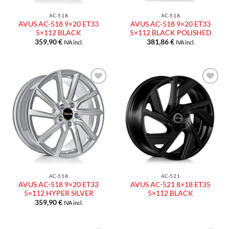
AC-518
AC-518
AVUS AC-518 9×20 ET33
AVUS AC-518 9×20 ET33
5×112 BLACK
5×112 BLACK POLISHED
359,90
€
381,86
€
IVA incl.
IVA incl.
AC-518
AC-521
AVUS AC-518 9×20 ET33
AVUS AC-521 8×18 ET35
5×112 HYPER SILVER
5×112 BLACK
359,90
€
IVA incl.