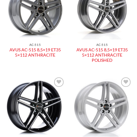
dei
dei
desideri
desideri
AC-515
AC-515
AVUS AC-515 8,5×19 ET35
AVUS AC-515 8,5×19 ET35
5×112 ANTHRACITE
5×112 ANTHRACITE
POLISHED
Aggiungi
Aggiungi
alla lista
alla lista
dei
dei
desideri
desideri