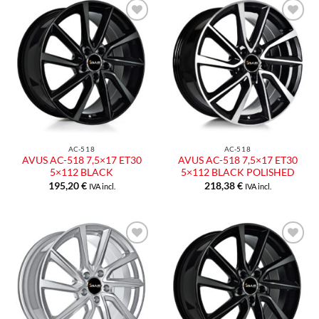
Aggiungi
Aggiungi
alla lista
alla lista
dei
dei
desideri
desideri
AC-518
AC-518
AVUS AC-518 7,5×17 ET30
AVUS AC-518 7,5×17 ET30
5×112 BLACK
5×112 BLACK POLISHED
195,20
€
218,38
€
IVA incl.
IVA incl.
Aggiungi
Aggiungi
alla lista
alla lista
dei
dei
desideri
desideri