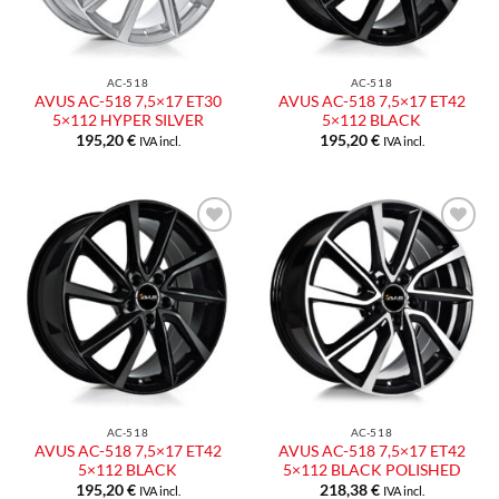
AC-518
AC-518
AVUS AC-518 7,5×17 ET30
AVUS AC-518 7,5×17 ET42
5×112 HYPER SILVER
5×112 BLACK
195,20
€
195,20
€
IVA incl.
IVA incl.
Aggiungi
Aggiungi
alla lista
alla lista
dei
dei
desideri
desideri
AC-518
AC-518
AVUS AC-518 7,5×17 ET42
AVUS AC-518 7,5×17 ET42
5×112 BLACK
5×112 BLACK POLISHED
195,20
€
218,38
€
IVA incl.
IVA incl.