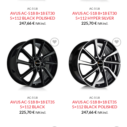
AC-518
AC-518
AVUS AC-518 8×18 ET30
AVUS AC-518 8×18 ET30
5×112 BLACK POLISHED
5×112 HYPER SILVER
247,66
€
225,70
€
IVA incl.
IVA incl.
Aggiungi
Aggiungi
alla lista
alla lista
dei
dei
desideri
desideri
AC-518
AC-518
AVUS AC-518 8×18 ET35
AVUS AC-518 8×18 ET35
5×112 BLACK
5×112 BLACK POLISHED
225,70
€
247,66
€
IVA incl.
IVA incl.