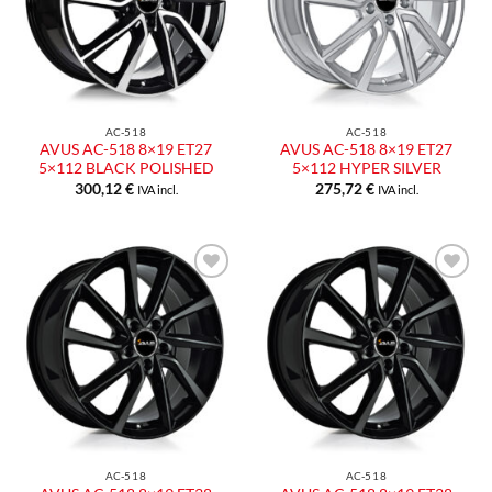
AC-518
AC-518
AVUS AC-518 8×19 ET27
AVUS AC-518 8×19 ET27
5×112 BLACK POLISHED
5×112 HYPER SILVER
300,12
€
275,72
€
IVA incl.
IVA incl.
Aggiungi
Aggiungi
alla lista
alla lista
dei
dei
desideri
desideri
AC-518
AC-518