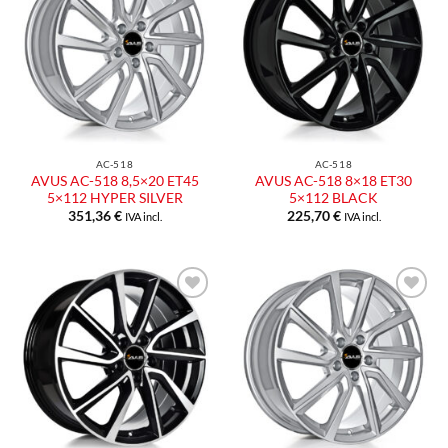
alla lista
alla lista
dei
dei
desideri
desideri
AC-518
AC-518
AVUS AC-518 8,5×20 ET45
AVUS AC-518 8×18 ET30
5×112 HYPER SILVER
5×112 BLACK
351,36
€
225,70
€
IVA incl.
IVA incl.
Aggiungi
Aggiungi
alla lista
alla lista
dei
dei
desideri
desideri