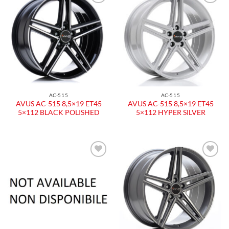
Aggiungi
Aggiungi
alla lista
alla lista
dei
dei
desideri
desideri
AC-515
AC-515
AVUS AC-515 8,5×19 ET45
AVUS AC-515 8,5×19 ET45
5×112 BLACK POLISHED
5×112 HYPER SILVER
Aggiungi
Aggiungi
alla lista
alla lista
dei
dei
desideri
desideri