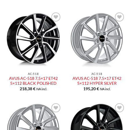
Aggiungi
Aggiungi
alla lista
alla lista
dei
dei
desideri
desideri
AC-518
AC-518
AVUS AC-518 7,5×17 ET42
AVUS AC-518 7,5×17 ET42
5×112 BLACK POLISHED
5×112 HYPER SILVER
218,38
€
195,20
€
IVA incl.
IVA incl.
Aggiungi
Aggiungi
alla lista
alla lista
dei
dei
desideri
desideri