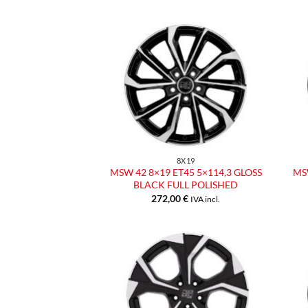
Aggiungi
alla lista
dei
desideri
8X19
MSW 42 8×19 ET45 5×114,3 GLOSS
MSW
BLACK FULL POLISHED
272,00
€
IVA incl.
Aggiungi
alla lista
dei
desideri