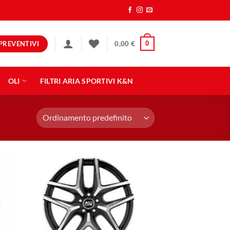
PREVENTIVI
0
0,00
€
OLI
FILTRI ARIA SPORTIVI K&N
ngi
Aggiungi
ista
alla lista
dei
eri
desideri