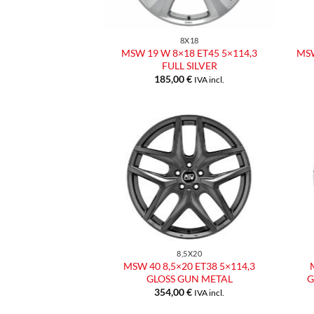
8X18
MSW 19 W 8×18 ET45 5×114,3
MSW
FULL SILVER
185,00
€
IVA incl.
Aggiungi
alla lista
dei
desideri
8,5X20
MSW 40 8,5×20 ET38 5×114,3
GLOSS GUN METAL
G
354,00
€
IVA incl.