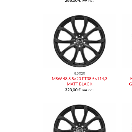
288,00
€
IVA incl.
Aggiungi
alla lista
dei
desideri
8,5X20
MSW 48 8,5×20 ET38 5×114,3
MATT BLACK
G
323,00
€
IVA incl.
Aggiungi
alla lista
dei