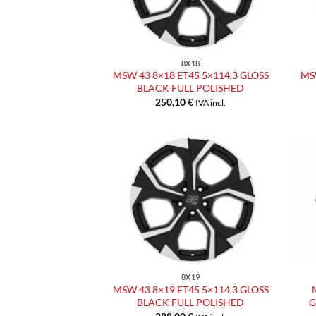
8X18
MSW 43 8×18 ET45 5×114,3 GLOSS
MSW
BLACK FULL POLISHED
250,10
€
IVA incl.
Aggiungi
alla lista
dei
desideri
8X19
MSW 43 8×19 ET45 5×114,3 GLOSS
BLACK FULL POLISHED
G