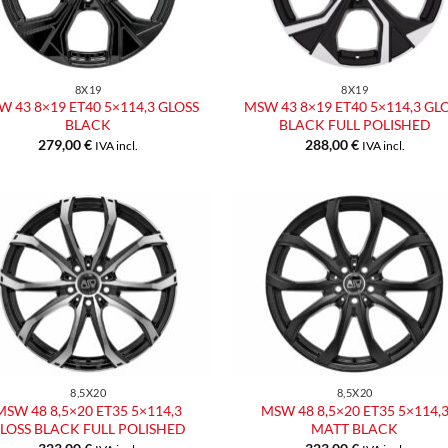
8X19
8X19
 43 8×19 ET40 5×114,3 GLOSS
MSW 43 8×19 ET40 5×114,3 GL
BLACK
BLACK FULL POLISHED
279,00
€
288,00
€
IVA incl.
IVA incl.
Aggiungi
Aggiu
alla lista
alla l
dei
dei
desideri
desid
8,5X20
8,5X20
MSW 48 8,5×20 ET35 5×114,3
MSW 48 8,5×20 ET35 5×114,
LOSS BLACK FULL POLISHED
MATT BLACK