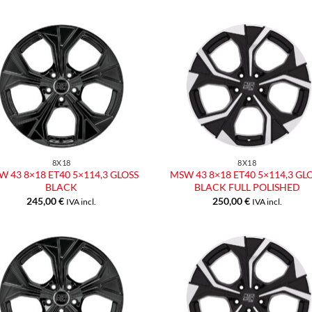
Aggiungi
Aggiu
alla lista
alla l
dei
dei
desideri
desid
8X18
8X18
 43 8×18 ET40 5×114,3 GLOSS
MSW 43 8×18 ET40 5×114,3 GL
BLACK
BLACK FULL POLISHED
245,00
€
250,00
€
IVA incl.
IVA incl.
Aggiungi
Aggiu
alla lista
alla l
dei
dei
desideri
desid