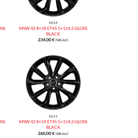
8X18
OSS
MSW 42 8×18 ET45 5×114,3 GLOSS
BLACK
234,00
€
IVA incl.
ngi
Aggiungi
ista
alla lista
dei
eri
desideri
8X19
OSS
MSW 42 8×19 ET45 5×114,3 GLOSS
BLACK
260,00
€
IVA incl.