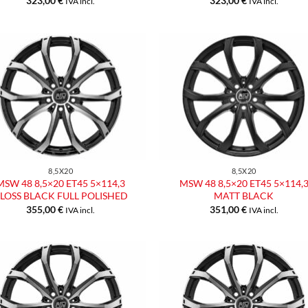
323,00
€
323,00
€
IVA incl.
IVA incl.
Aggiungi
Aggiu
alla lista
alla l
dei
dei
desideri
desid
8,5X20
8,5X20
MSW 48 8,5×20 ET45 5×114,3
MSW 48 8,5×20 ET45 5×114,
LOSS BLACK FULL POLISHED
MATT BLACK
355,00
€
351,00
€
IVA incl.
IVA incl.
Aggiungi
Aggiu
alla lista
alla l
dei
dei