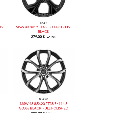
8X19
OSS
MSW 43 8×19 ET45 5×114,3 GLOSS
BLACK
279,00
€
IVA incl.
ngi
Aggiungi
ista
alla lista
dei
eri
desideri
8,5X20
3
MSW 48 8,5×20 ET38 5×114,3
GLOSS BLACK FULL POLISHED