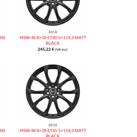
eri
desideri
8X18
OSS
MSW 48 8×18 ET40 5×114,3 MATT
BLACK
245,22
€
IVA incl.
ngi
Aggiungi
ista
alla lista
dei
eri
desideri
8X18
OSS
MSW 48 8×18 ET45 5×114,3 MATT
BLACK