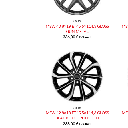
8X19
MSW 40 8×19 ET45 5×114,3 GLOSS
MSW
GUN METAL
336,00
€
IVA incl.
Aggiungi
alla lista
dei
desideri
8X18
MSW 42 8×18 ET45 5×114,3 GLOSS
MSW
BLACK FULL POLISHED
238,00
€
IVA incl.