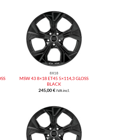
ngi
Aggiungi
ista
alla lista
dei
eri
desideri
8X18
OSS
MSW 43 8×18 ET45 5×114,3 GLOSS
BLACK
245,00
€
IVA incl.
ngi
Aggiungi
ista
alla lista
dei
eri
desideri