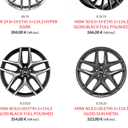
8X19
8,5X19
 29 8×19 ET45 5×114,3 HYPER
MSW 30 8,5×19 ET45 5×114,
DARK
GLOSS BLACK FULL POLISHE
304,00
€
266,00
€
IVA incl.
IVA incl.
Aggiungi
Aggiu
alla lista
alla l
dei
dei
desideri
desid
8,5X20
8,5X20
MSW 40 8,5×20 ET45 5×114,3
MSW 40 8,5×20 ET45 5×114,
LOSS BLACK FULL POLISHED
GLOSS GUN METAL
354,00
€
323,00
€
IVA incl.
IVA incl.