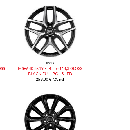
ngi
Aggiungi
ista
alla lista
dei
eri
desideri
8X19
OSS
MSW 40 8×19 ET45 5×114,3 GLOSS
BLACK FULL POLISHED
253,00
€
IVA incl.
ngi
Aggiungi
ista
alla lista
dei
eri
desideri