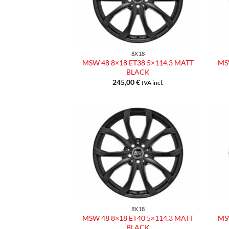
desideri
8X18
MSW 48 8×18 ET38 5×114,3 MATT
MSW
BLACK
245,00
€
IVA incl.
Aggiungi
alla lista
dei
desideri
8X18
MSW 48 8×18 ET40 5×114,3 MATT
MSW
BLACK