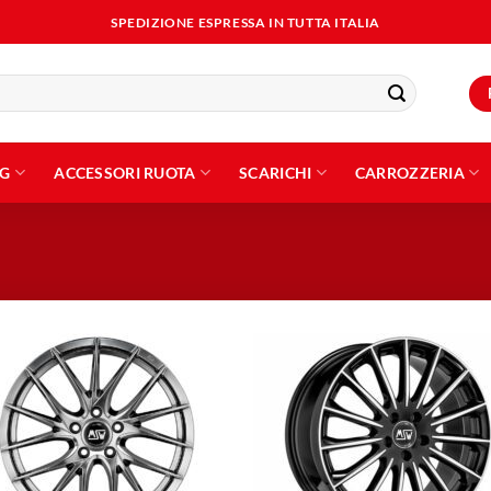
SPEDIZIONE ESPRESSA IN TUTTA ITALIA
NG
ACCESSORI RUOTA
SCARICHI
CARROZZERIA
Aggiungi
Aggiu
alla lista
alla l
dei
dei
desideri
desid