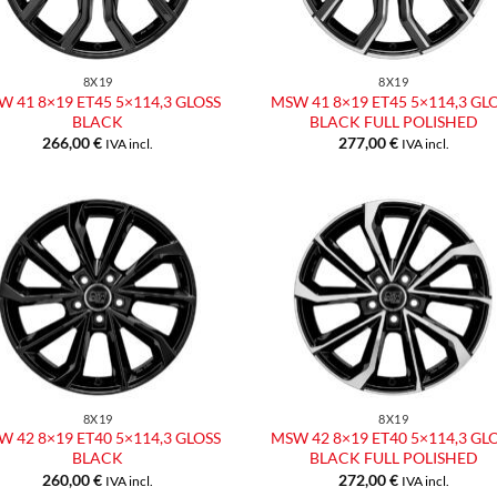
8X19
8X19
 41 8×19 ET45 5×114,3 GLOSS
MSW 41 8×19 ET45 5×114,3 GL
BLACK
BLACK FULL POLISHED
266,00
€
277,00
€
IVA incl.
IVA incl.
Aggiungi
Aggiu
alla lista
alla l
dei
dei
desideri
desid
8X19
8X19
 42 8×19 ET40 5×114,3 GLOSS
MSW 42 8×19 ET40 5×114,3 GL
BLACK
BLACK FULL POLISHED
260,00
€
272,00
€
IVA incl.
IVA incl.