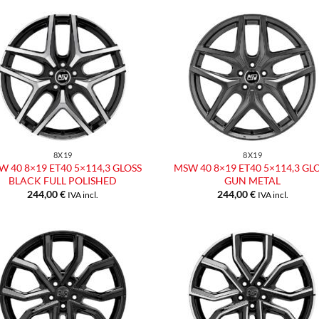
Aggiungi
Aggiu
alla lista
alla l
dei
dei
desideri
desid
8X19
8X19
 40 8×19 ET40 5×114,3 GLOSS
MSW 40 8×19 ET40 5×114,3 GL
BLACK FULL POLISHED
GUN METAL
244,00
€
244,00
€
IVA incl.
IVA incl.
Aggiungi
Aggiu
alla lista
alla l
dei
dei
desideri
desid