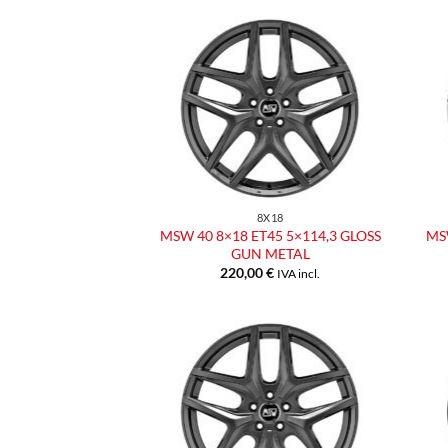
Aggiungi
alla lista
dei
desideri
8X18
MSW 40 8×18 ET45 5×114,3 GLOSS
MSW
GUN METAL
220,00
€
IVA incl.
Aggiungi
alla lista
dei
desideri