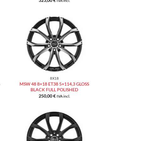
323,00
€
IVA incl.
ngi
Aggiungi
ista
alla lista
dei
eri
desideri
8X18
3
MSW 48 8×18 ET38 5×114,3 GLOSS
BLACK FULL POLISHED
250,00
€
IVA incl.
ngi
Aggiungi
ista
alla lista
dei