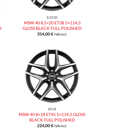
8,5X20
3
MSW 40 8,5×20 ET38 5×114,3
D
GLOSS BLACK FULL POLISHED
354,00
€
IVA incl.
ngi
Aggiungi
ista
alla lista
dei
eri
desideri
8X18
3
MSW 40 8×18 ET45 5×114,3 GLOSS
BLACK FULL POLISHED
224,00
€
IVA incl.