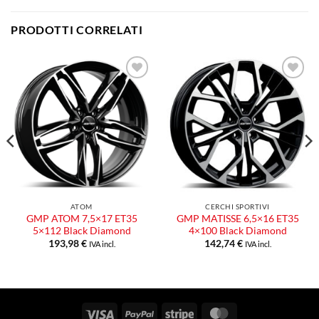
PRODOTTI CORRELATI
Aggiungi
Aggiungi
alla lista
alla lista
dei
dei
desideri
desideri
ATOM
CERCHI SPORTIVI
GMP ATOM 7,5×17 ET35
GMP MATISSE 6,5×16 ET35
5×112 Black Diamond
4×100 Black Diamond
193,98
€
142,74
€
IVA incl.
IVA incl.
Visa
PayPal
Stripe
MasterCard