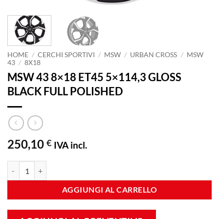
HOME
/
CERCHI SPORTIVI
/
MSW
/
URBAN CROSS
/
MSW
43
/
8X18
MSW 43 8×18 ET45 5×114,3 GLOSS
BLACK FULL POLISHED
250,10
€
IVA incl.
MSW 43 8x18 ET45 5x114,3 GLOSS BLACK FULL POLISHED quantità
AGGIUNGI AL CARRELLO