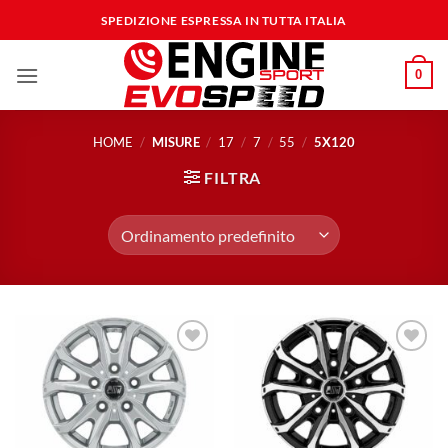
Salta
SPEDIZIONE ESPRESSA IN TUTTA ITALIA
ai
contenuti
0
HOME
/
MISURE
/
17
/
7
/
55
/
5X120
FILTRA
Aggiungi
Aggiungi
alla lista
alla lista
dei
dei
desideri
desideri