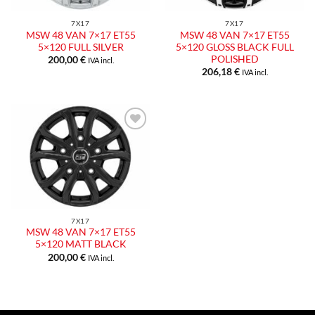
7X17
7X17
MSW 48 VAN 7×17 ET55
MSW 48 VAN 7×17 ET55
5×120 FULL SILVER
5×120 GLOSS BLACK FULL
POLISHED
200,00
€
IVA incl.
206,18
€
IVA incl.
Aggiungi
alla lista
dei
desideri
7X17
MSW 48 VAN 7×17 ET55
5×120 MATT BLACK
200,00
€
IVA incl.