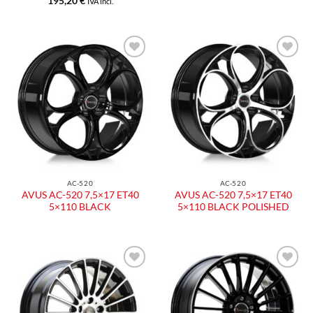
195,20
€
IVA incl.
Aggiungi
Aggiungi
alla lista
alla lista
dei
dei
desideri
desideri
AC-520
AC-520
AVUS AC-520 7,5×17 ET40
AVUS AC-520 7,5×17 ET40
5×110 BLACK
5×110 BLACK POLISHED
Aggiungi
Aggiungi
alla lista
alla lista
dei
dei
desideri
desideri