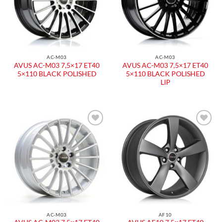
AC-M03
AC-M03
AVUS AC-M03 7,5×17 ET40
AVUS AC-M03 7,5×17 ET40
5×110 BLACK POLISHED
5×110 BLACK POLISHED
LIP
Aggiungi
Aggiungi
alla lista
alla lista
dei
dei
desideri
desideri
AC-M03
AF10