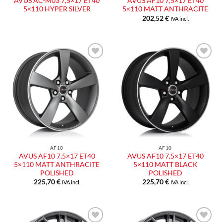
AVUS AC-M03 7,5×17 ET40
AVUS AF10 7,5×17 ET40
5×110 HYPER SILVER
5×110 MATT ANTHRACITE
202,52
€
IVA incl.
Aggiungi
Aggiungi
alla lista
alla lista
dei
dei
desideri
desideri
AF10
AF10
AVUS AF10 7,5×17 ET40
AVUS AF10 7,5×17 ET40
5×110 MATT ANTHRACITE
5×110 MATT BLACK
POLISHED
POLISHED
225,70
€
225,70
€
IVA incl.
IVA incl.