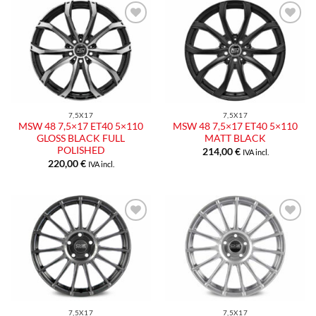
Aggiungi
Aggiungi
alla lista
alla lista
dei
dei
desideri
desideri
7,5X17
7,5X17
MSW 48 7,5×17 ET40 5×110
MSW 48 7,5×17 ET40 5×110
GLOSS BLACK FULL
MATT BLACK
POLISHED
214,00
€
IVA incl.
220,00
€
IVA incl.
Aggiungi
Aggiungi
alla lista
alla lista
dei
dei
desideri
desideri
7,5X17
7,5X17