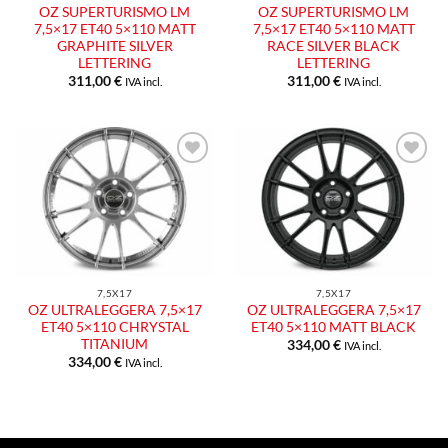
OZ SUPERTURISMO LM
OZ SUPERTURISMO LM
7,5×17 ET40 5×110 MATT
7,5×17 ET40 5×110 MATT
GRAPHITE SILVER
RACE SILVER BLACK
LETTERING
LETTERING
311,00
€
311,00
€
IVA incl.
IVA incl.
Aggiungi
Aggiungi
alla lista
alla lista
dei
dei
desideri
desideri
7,5X17
7,5X17
OZ ULTRALEGGERA 7,5×17
OZ ULTRALEGGERA 7,5×17
ET40 5×110 CHRYSTAL
ET40 5×110 MATT BLACK
TITANIUM
334,00
€
IVA incl.
334,00
€
IVA incl.