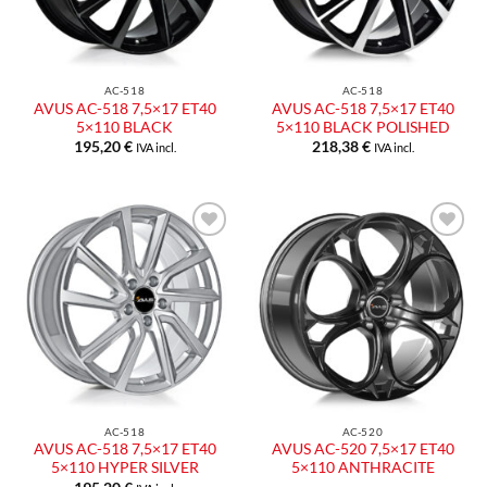
AC-518
AC-518
AVUS AC-518 7,5×17 ET40
AVUS AC-518 7,5×17 ET40
5×110 BLACK
5×110 BLACK POLISHED
195,20
€
218,38
€
IVA incl.
IVA incl.
Aggiungi
Aggiungi
alla lista
alla lista
dei
dei
desideri
desideri
AC-518
AC-520
AVUS AC-518 7,5×17 ET40
AVUS AC-520 7,5×17 ET40
5×110 HYPER SILVER
5×110 ANTHRACITE