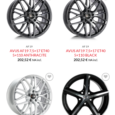
Aggiungi
Aggiungi
alla lista
alla lista
dei
dei
desideri
desideri
AF19
AF19
AVUS AF19 7,5×17 ET40
AVUS AF19 7,5×17 ET40
5×110 ANTHRACITE
5×110 BLACK
202,52
€
202,52
€
IVA incl.
IVA incl.
Aggiungi
Aggiungi
alla lista
alla lista
dei
dei
desideri
desideri