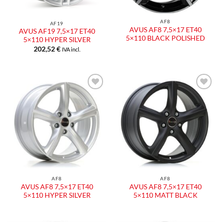
AF8
AF19
AVUS AF8 7,5×17 ET40
AVUS AF19 7,5×17 ET40
5×110 BLACK POLISHED
5×110 HYPER SILVER
202,52
€
IVA incl.
Aggiungi
Aggiungi
alla lista
alla lista
dei
dei
desideri
desideri
AF8
AF8
AVUS AF8 7,5×17 ET40
AVUS AF8 7,5×17 ET40
5×110 HYPER SILVER
5×110 MATT BLACK