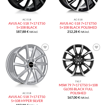
AC-518
AC-518
AVUS AC-518 7×17 ET50
AVUS AC-518 7×17 ET50
5×108 BLACK
5×108 BLACK POLISHED
187,88
€
212,28
€
IVA incl.
IVA incl.
Aggiungi
Aggiungi
alla lista
alla lista
dei
dei
desideri
desideri
7X17
MSW 79 7×17 ET50 5×108
GLOSS BLACK FULL
POLISHED
AC-518
AVUS AC-518 7×17 ET50
167,00
€
IVA incl.
5×108 HYPER SILVER