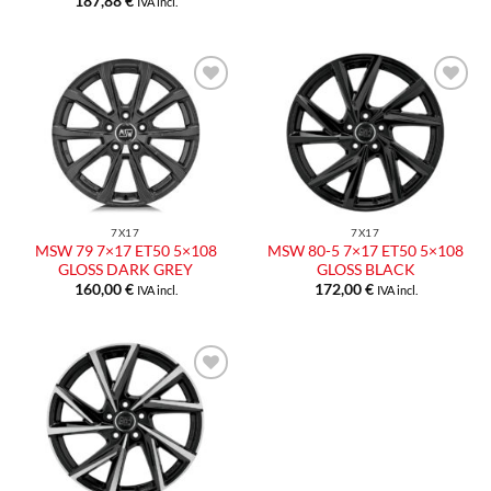
187,88
€
IVA incl.
Aggiungi
Aggiungi
alla lista
alla lista
dei
dei
desideri
desideri
7X17
7X17
MSW 79 7×17 ET50 5×108
MSW 80-5 7×17 ET50 5×108
GLOSS DARK GREY
GLOSS BLACK
160,00
€
172,00
€
IVA incl.
IVA incl.
Aggiungi
alla lista
dei
desideri