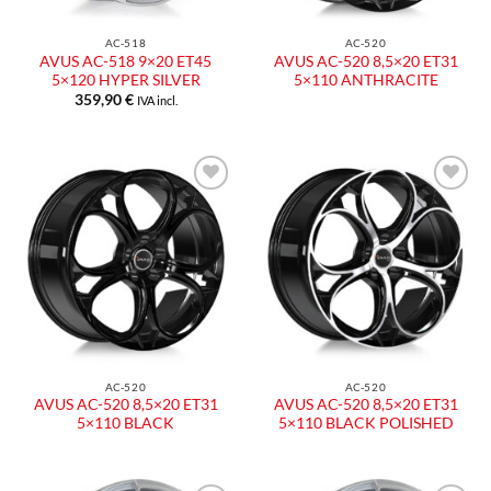
AC-518
AC-520
AVUS AC-518 9×20 ET45
AVUS AC-520 8,5×20 ET31
5×120 HYPER SILVER
5×110 ANTHRACITE
359,90
€
IVA incl.
Aggiungi
Aggiungi
alla lista
alla lista
dei
dei
desideri
desideri
AC-520
AC-520
AVUS AC-520 8,5×20 ET31
AVUS AC-520 8,5×20 ET31
5×110 BLACK
5×110 BLACK POLISHED