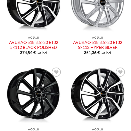
desideri
desideri
AC-518
AC-518
AVUS AC-518 8,5×20 ET32
AVUS AC-518 8,5×20 ET32
5×112 BLACK POLISHED
5×112 HYPER SILVER
374,54
€
351,36
€
IVA incl.
IVA incl.
Aggiungi
Aggiungi
alla lista
alla lista
dei
dei
desideri
desideri
AC-518
AC-518