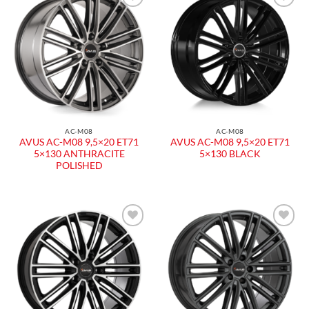
Aggiungi
Aggiungi
alla lista
alla lista
dei
dei
desideri
desideri
AC-M08
AC-M08
AVUS AC-M08 9,5×20 ET71
AVUS AC-M08 9,5×20 ET71
5×130 ANTHRACITE
5×130 BLACK
POLISHED
Aggiungi
Aggiungi
alla lista
alla lista
dei
dei
desideri
desideri