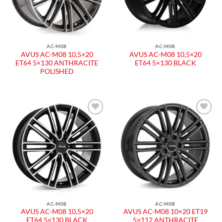
AC-M08
AC-M08
AVUS AC-M08 10,5×20
AVUS AC-M08 10,5×20
ET64 5×130 ANTHRACITE
ET64 5×130 BLACK
POLISHED
Aggiungi
Aggiungi
alla lista
alla lista
dei
dei
desideri
desideri
AC-M08
AC-M08
AVUS AC-M08 10,5×20
AVUS AC-M08 10×20 ET19
ET64 5×130 BLACK
5×112 ANTHRACITE