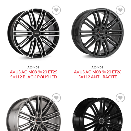
AC-M08
AC-M08
AVUS AC-M08 9×20 ET25
AVUS AC-M08 9×20 ET26
5×112 BLACK POLISHED
5×112 ANTHRACITE