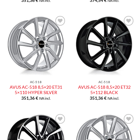
351,36
€
374,54
€
IVA incl.
IVA incl.
Aggiungi
Aggiungi
alla lista
alla lista
dei
dei
desideri
desideri
AC-518
AC-518
AVUS AC-518 8,5×20 ET31
AVUS AC-518 8,5×20 ET32
5×110 HYPER SILVER
5×112 BLACK
351,36
€
351,36
€
IVA incl.
IVA incl.
Aggiungi
Aggiungi
alla lista
alla lista
dei
dei