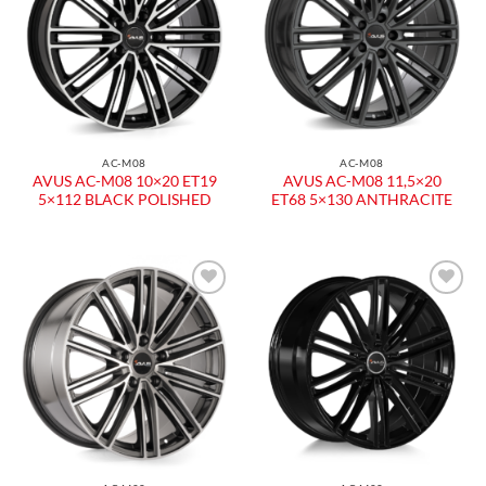
dei
dei
desideri
desideri
AC-M08
AC-M08
AVUS AC-M08 10×20 ET19
AVUS AC-M08 11,5×20
5×112 BLACK POLISHED
ET68 5×130 ANTHRACITE
Aggiungi
Aggiungi
alla lista
alla lista
dei
dei
desideri
desideri