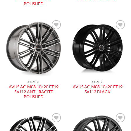
POLISHED
Aggiungi
Aggiungi
alla lista
alla lista
dei
dei
desideri
desideri
AC-M08
AC-M08
AVUS AC-M08 10×20 ET19
AVUS AC-M08 10×20 ET19
5×112 ANTHRACITE
5×112 BLACK
POLISHED
Aggiungi
Aggiungi
alla lista
alla lista