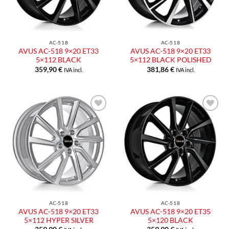
AC-518
AC-518
AVUS AC-518 9×20 ET33
AVUS AC-518 9×20 ET33
5×112 BLACK
5×112 BLACK POLISHED
359,90
€
381,86
€
IVA incl.
IVA incl.
Aggiungi
Aggiungi
alla lista
alla lista
dei
dei
desideri
desideri
AC-518
AC-518
AVUS AC-518 9×20 ET33
AVUS AC-518 9×20 ET35
5×112 HYPER SILVER
5×120 BLACK