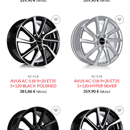
359,90
€
359,90
€
IVA incl.
IVA incl.
Aggiungi
Aggiungi
alla lista
alla lista
dei
dei
desideri
desideri
AC-518
AC-518
AVUS AC-518 9×20 ET35
AVUS AC-518 9×20 ET35
5×120 BLACK POLISHED
5×120 HYPER SILVER
381,86
€
359,90
€
IVA incl.
IVA incl.
Aggiungi
Aggiungi
alla lista
alla lista
dei
dei