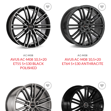
Aggiungi
Aggiungi
alla lista
alla lista
dei
dei
desideri
desideri
AC-M08
AC-M08
AVUS AC-M08 10,5×20
AVUS AC-M08 10,5×20
ET55 5×130 BLACK
ET64 5×130 ANTHRACITE
POLISHED
Aggiungi
Aggiungi
alla lista
alla lista
dei
dei
desideri
desideri