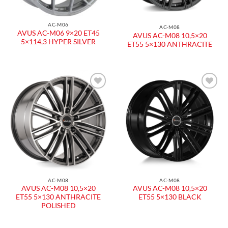
AC-M06
AC-M08
AVUS AC-M06 9×20 ET45
AVUS AC-M08 10,5×20
5×114,3 HYPER SILVER
ET55 5×130 ANTHRACITE
Aggiungi
Aggiungi
alla lista
alla lista
dei
dei
desideri
desideri
AC-M08
AC-M08
AVUS AC-M08 10,5×20
AVUS AC-M08 10,5×20
ET55 5×130 ANTHRACITE
ET55 5×130 BLACK
POLISHED