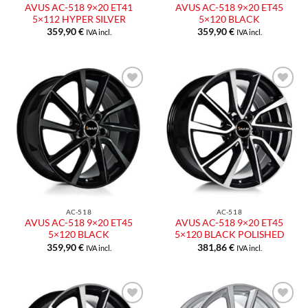
AVUS AC-518 9×20 ET41
AVUS AC-518 9×20 ET45
5×112 HYPER SILVER
5×120 BLACK
359,90
€
359,90
€
IVA incl.
IVA incl.
Aggiungi
Aggiungi
alla lista
alla lista
dei
dei
desideri
desideri
AC-518
AC-518
AVUS AC-518 9×20 ET45
AVUS AC-518 9×20 ET45
5×120 BLACK
5×120 BLACK POLISHED
359,90
€
381,86
€
IVA incl.
IVA incl.