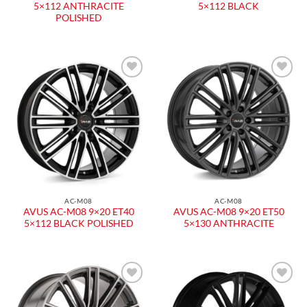
5×112 ANTHRACITE
5×112 BLACK
POLISHED
AC-M08
AC-M08
AVUS AC-M08 9×20 ET40
AVUS AC-M08 9×20 ET50
5×112 BLACK POLISHED
5×130 ANTHRACITE