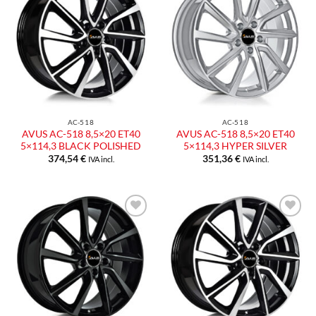
Aggiungi
Aggiungi
alla lista
alla lista
dei
dei
desideri
desideri
AC-518
AC-518
AVUS AC-518 8,5×20 ET40
AVUS AC-518 8,5×20 ET40
5×114,3 BLACK POLISHED
5×114,3 HYPER SILVER
374,54
€
351,36
€
IVA incl.
IVA incl.
Aggiungi
Aggiungi
alla lista
alla lista
dei
dei
desideri
desideri