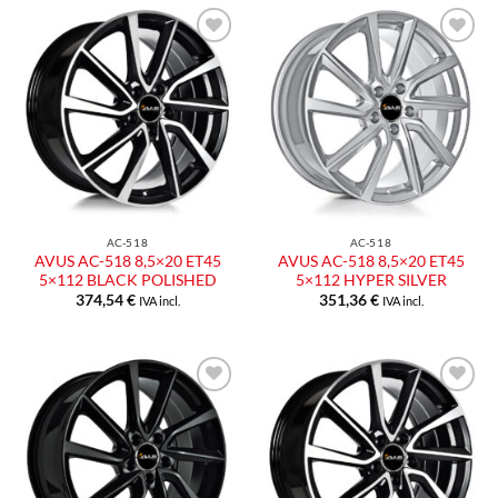
Aggiungi
Aggiungi
alla lista
alla lista
dei
dei
desideri
desideri
AC-518
AC-518
AVUS AC-518 8,5×20 ET45
AVUS AC-518 8,5×20 ET45
5×112 BLACK POLISHED
5×112 HYPER SILVER
374,54
€
351,36
€
IVA incl.
IVA incl.
Aggiungi
Aggiungi
alla lista
alla lista
dei
dei
desideri
desideri