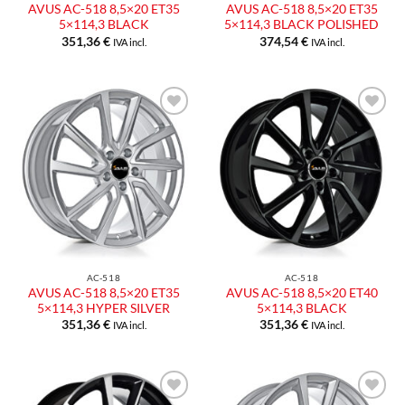
AVUS AC-518 8,5×20 ET35
AVUS AC-518 8,5×20 ET35
5×114,3 BLACK
5×114,3 BLACK POLISHED
351,36
€
374,54
€
IVA incl.
IVA incl.
Aggiungi
Aggiungi
alla lista
alla lista
dei
dei
desideri
desideri
AC-518
AC-518
AVUS AC-518 8,5×20 ET35
AVUS AC-518 8,5×20 ET40
5×114,3 HYPER SILVER
5×114,3 BLACK
351,36
€
351,36
€
IVA incl.
IVA incl.