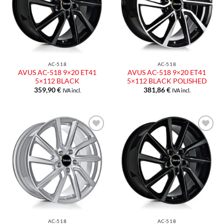
desideri
desideri
AC-518
AC-518
AVUS AC-518 9×20 ET41
AVUS AC-518 9×20 ET41
5×112 BLACK
5×112 BLACK POLISHED
359,90
€
381,86
€
IVA incl.
IVA incl.
Aggiungi
Aggiungi
alla lista
alla lista
dei
dei
desideri
desideri
AC-518
AC-518