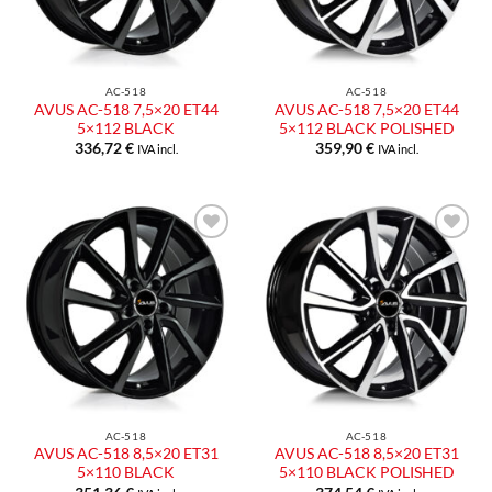
AC-518
AC-518
AVUS AC-518 7,5×20 ET44
AVUS AC-518 7,5×20 ET44
5×112 BLACK
5×112 BLACK POLISHED
336,72
€
359,90
€
IVA incl.
IVA incl.
Aggiungi
Aggiungi
alla lista
alla lista
dei
dei
desideri
desideri
AC-518
AC-518
AVUS AC-518 8,5×20 ET31
AVUS AC-518 8,5×20 ET31
5×110 BLACK
5×110 BLACK POLISHED