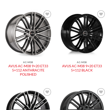
AC-M08
AC-M08
AVUS AC-M08 9×20 ET33
AVUS AC-M08 9×20 ET33
5×112 ANTHRACITE
5×112 BLACK
POLISHED