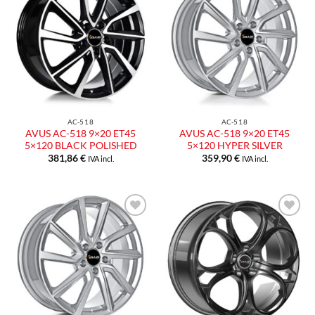
Aggiungi
Aggiungi
alla lista
alla lista
dei
dei
desideri
desideri
AC-518
AC-518
AVUS AC-518 9×20 ET45
AVUS AC-518 9×20 ET45
5×120 BLACK POLISHED
5×120 HYPER SILVER
381,86
€
359,90
€
IVA incl.
IVA incl.
Aggiungi
Aggiungi
alla lista
alla lista
dei
dei
desideri
desideri