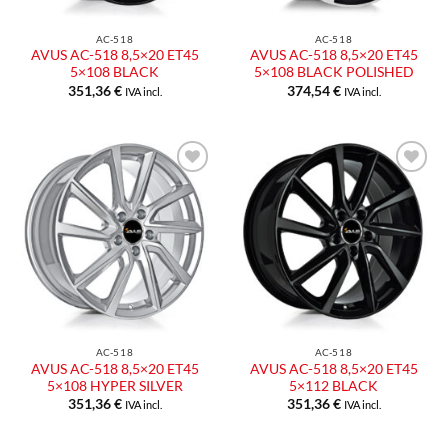
AC-518
AC-518
AVUS AC-518 8,5×20 ET45
AVUS AC-518 8,5×20 ET45
5×108 BLACK
5×108 BLACK POLISHED
351,36
€
374,54
€
IVA incl.
IVA incl.
Aggiungi
Aggiungi
alla lista
alla lista
dei
dei
desideri
desideri
AC-518
AC-518
AVUS AC-518 8,5×20 ET45
AVUS AC-518 8,5×20 ET45
5×108 HYPER SILVER
5×112 BLACK
351,36
€
351,36
€
IVA incl.
IVA incl.