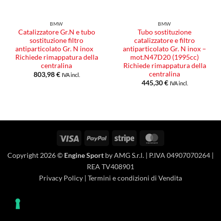
BMW
BMW
Catalizzatore Gr.N e tubo
Tubo sostituzione
sostituzione filtro
catalizzatore e filtro
antiparticolato Gr. N inox
antiparticolato Gr. N inox –
Richiede rimappatura della
mot.N47D20 (1995cc)
centralina
Richiede rimappatura della
centralina
803,98
€
IVA incl.
445,30
€
IVA incl.
Visa
PayPal
Stripe
MasterCard
Copyright 2026 ©
Engine Sport
by AMG S.r.l. | P.IVA 04907070264 |
REA TV408901
Privacy Policy
|
Termini e condizioni di Vendita