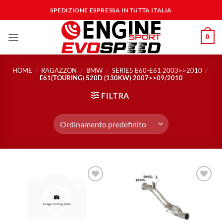
Salta
SPEDIZIONE ESPRESSA IN TUTTA ITALIA
ai
contenuti
0
HOME
/
RAGAZZON
/
BMW
/
SERIE5 E60-E61 2003>>2010
/
E61(TOURING) 520D (130KW) 2007>>09/2010
FILTRA
Aggiungi
Aggiungi
alla lista
alla lista
dei
dei
desideri
desideri