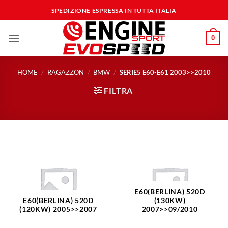
Salta
SPEDIZIONE ESPRESSA IN TUTTA ITALIA
ai
contenuti
0
HOME
/
RAGAZZON
/
BMW
/
SERIE5 E60-E61 2003>>2010
FILTRA
E60(BERLINA) 520D
E60(BERLINA) 520D
(130KW)
(120KW) 2005>>2007
2007>>09/2010