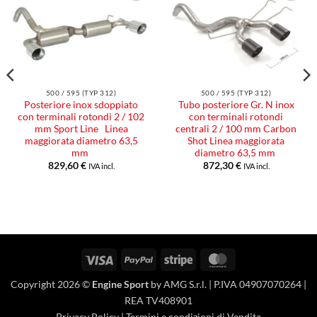
Aggiungi
Aggiungi
alla lista
alla lista
dei
dei
desideri
desideri
500 / 595 (TYP 312)
500 / 595 (TYP 312)
Posteriore inox sdoppiato
Tubo posteriore Gr. N inox
con terminali rotondi 2 / 102
con terminali rotondi
mm Sport Line Linea
centrali 2 / 100 mm Carbon
maggiorata diametro 63,5
Shot Linea maggiorata
mm
diametro 63,5 mm
829,60
€
872,30
€
IVA incl.
IVA incl.
Visa
PayPal
Stripe
MasterCard
Copyright 2026 ©
Engine Sport
by AMG S.r.l. | P.IVA 04907070264 |
REA TV408901
Privacy Policy
|
Termini e condizioni di Vendita