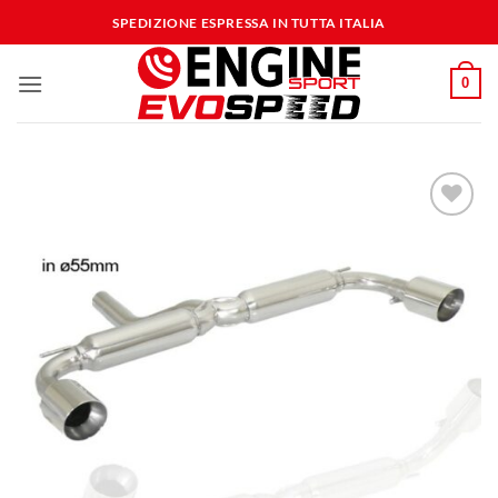
Salta
SPEDIZIONE ESPRESSA IN TUTTA ITALIA
ai
contenuti
0
Aggiungi
alla lista
dei
desideri