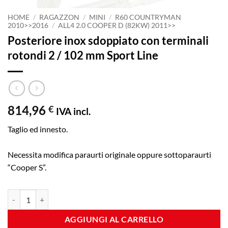
HOME
/
RAGAZZON
/
MINI
/
R60 COUNTRYMAN
2010>>2016
/
ALL4 2.0 COOPER D (82KW) 2011>>
Posteriore inox sdoppiato con terminali
rotondi 2 / 102 mm Sport Line
814,96
€
IVA incl.
Taglio ed innesto.
Necessita modifica paraurti originale oppure sottoparaurti
“Cooper S”.
Posteriore inox sdoppiato con terminali rotondi 2 / 102 mm Sport Li
AGGIUNGI AL CARRELLO