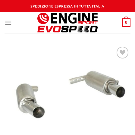
Salta
SPEDIZIONE ESPRESSA IN TUTTA ITALIA
ai
contenuti
0
Aggiungi
alla lista
dei
desideri