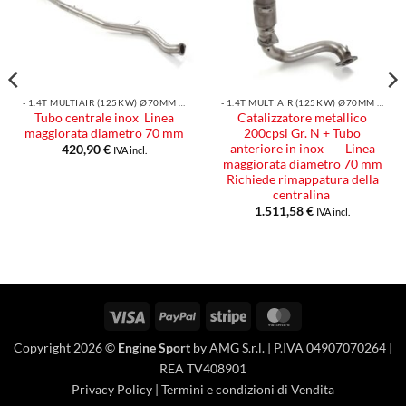
alla lista
alla lista
dei
dei
desideri
desideri
- 1.4T MULTIAIR (125KW) Ø70MM 2016
- 1.4T MULTIAIR (125KW) Ø70MM 2016
Tubo centrale inox Linea
Catalizzatore metallico
maggiorata diametro 70 mm
200cpsi Gr. N + Tubo
anteriore in inox Linea
420,90
€
IVA incl.
maggiorata diametro 70 mm
Richiede rimappatura della
centralina
1.511,58
€
IVA incl.
Visa
PayPal
Stripe
MasterCard
Copyright 2026 ©
Engine Sport
by AMG S.r.l. | P.IVA 04907070264 |
REA TV408901
Privacy Policy
|
Termini e condizioni di Vendita