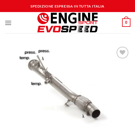
Salta
SPEDIZIONE ESPRESSA IN TUTTA ITALIA
ai
contenuti
0
Aggiungi
alla lista
dei
desideri