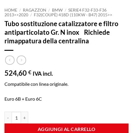
HOME
/
RAGAZZON
/
BMW
/
SERIE4 F32-F33-F36
2013>>2020
/
F32(COUPÈ) 418D (110KW - B47) 2015>>
Tubo sostituzione catalizzatore e filtro
antiparticolato Gr. N inox Richiede
rimappatura della centralina
524,60
€
IVA incl.
Compatibile con linea originale.
Euro 6B + Euro 6C
Tubo sostituzione catalizzatore e filtro antiparticolato Gr. N inox Ri
AGGIUNGI AL CARRELLO