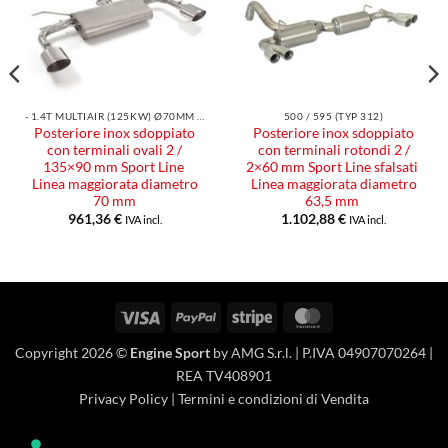
alla lista
alla lista
dei
dei
desideri
desideri
- 1.4T MULTIAIR (125KW) Ø70MM 2016
500 / 595 (TYP 312)
Posteriore inox sdoppiato
Posteriore inox sdoppiato
con terminali ovali 2 /
con terminali rotondi 2 /
135×90 mm Sport Line
2×60 mm Sport Line sfalsati
Linea maggiorata diametro
Linea maggiorata diametro
70 mm
63,5 mm
961,36
€
1.102,88
€
IVA incl.
IVA incl.
Visa
PayPal
Stripe
MasterCard
Copyright 2026 ©
Engine Sport
by AMG S.r.l. | P.IVA 04907070264 |
REA TV408901
Privacy Policy
|
Termini e condizioni di Vendita