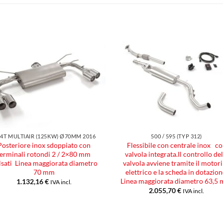
Aggiungi
Aggiu
alla lista
alla l
dei
dei
desideri
desid
1.4T MULTIAIR (125KW) Ø70MM 2016
500 / 595 (TYP 312)
Posteriore inox sdoppiato con
Flessibile con centrale inox c
terminali rotondi 2 / 2×80 mm
valvola integrata.Il controllo del
lsati Linea maggiorata diametro
valvola avviene tramite il motor
70 mm
elettrico e la scheda in dotazion
Linea maggiorata diametro 63,5
1.132,16
€
IVA incl.
2.055,70
€
IVA incl.