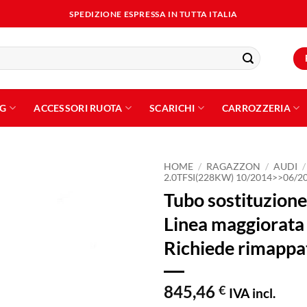
SPEDIZIONE ESPRESSA IN TUTTA ITALIA
NG
ACCESSORI RUOTA
SCARICHI
CARROZZERIA
HOME
/
RAGAZZON
/
AUDI
/
2.0TFSI(228KW) 10/2014>>06/2
Tubo sostituzione
Aggiungi
alla lista
Linea maggiorat
dei
desideri
Richiede rimappat
845,46
€
IVA incl.