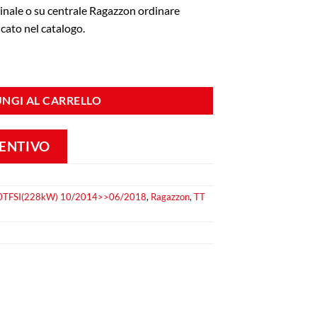
inale o su centrale Ragazzon ordinare
cato nel catalogo.
Gr. N inox Linea maggiorata diametro 76 mm Richiede rimappatura della 
NGI AL CARRELLO
VENTIVO
2.0TFSI(228kW) 10/2014>>06/2018
,
Ragazzon
,
TT