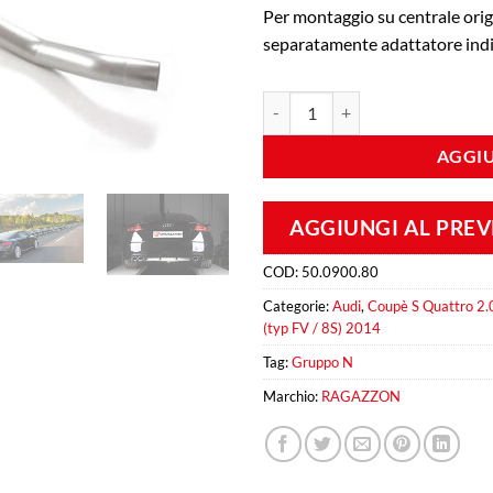
Per montaggio su centrale orig
separatamente adattatore indi
Tubo sostituzione catalizzatore 
AGGIU
AGGIUNGI AL PRE
COD:
50.0900.80
Categorie:
Audi
,
Coupè S Quattro 
(typ FV / 8S) 2014
Tag:
Gruppo N
Marchio:
RAGAZZON