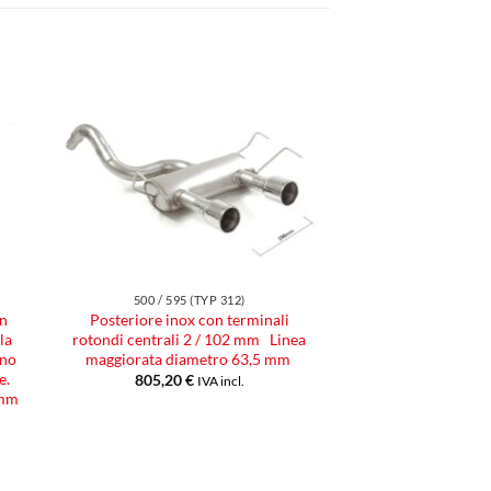
ngi
Aggiungi
ista
alla lista
dei
eri
desideri
500 / 595 (TYP 312)
on
Posteriore inox con terminali
la
rotondi centrali 2 / 102 mm Linea
ino
maggiorata diametro 63,5 mm
e.
805,20
€
IVA incl.
 mm