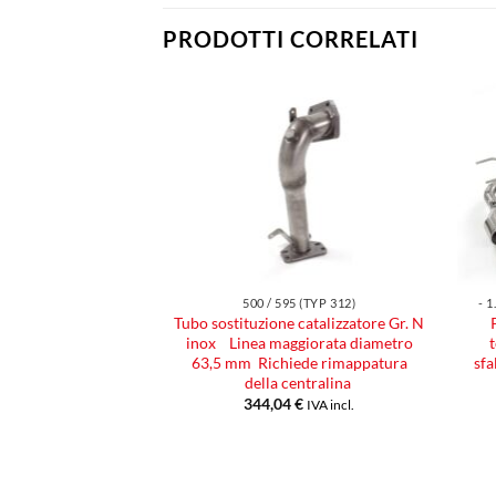
PRODOTTI CORRELATI
Aggiungi
Aggiungi
alla lista
alla lista
dei
dei
desideri
desideri
5 (TYP 312)
500 / 595 (TYP 312)
- 
entrale inox Linea
Tubo sostituzione catalizzatore Gr. N
iametro 63,5 mm
inox Linea maggiorata diametro
63,5 mm Richiede rimappatura
sfa
€
IVA incl.
della centralina
344,04
€
IVA incl.