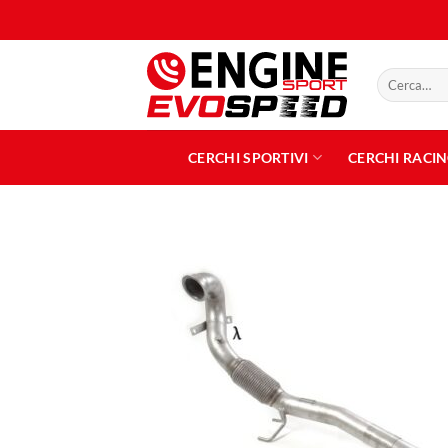
Salta
ai
contenuti
Cerca:
CERCHI SPORTIVI
CERCHI RACI