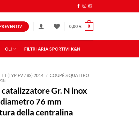
PREVENTIVI
0
0,00
€
OLI
FILTRI ARIA SPORTIVI K&N
TT (TYP FV / 8S) 2014
/
COUPÈ S QUATTRO
018
 catalizzatore Gr. N inox
a diametro 76 mm
ura della centralina