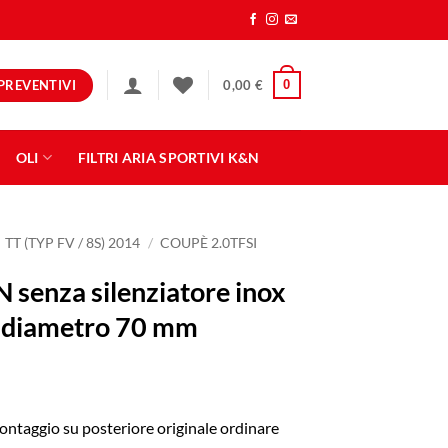
PREVENTIVI
0
0,00
€
OLI
FILTRI ARIA SPORTIVI K&N
TT (TYP FV / 8S) 2014
/
COUPÈ 2.0TFSI
N senza silenziatore inox
a diametro 70 mm
montaggio su posteriore originale ordinare