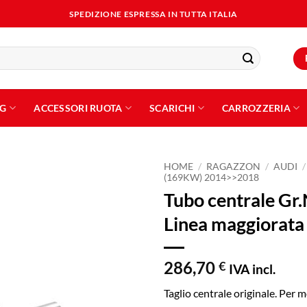
SPEDIZIONE ESPRESSA IN TUTTA ITALIA
NG
ACCESSORI RUOTA
SCARICHI
CARROZZERIA
HOME
/
RAGAZZON
/
AUDI
/
(169KW) 2014>>2018
Tubo centrale Gr.
Aggiungi
alla lista
Linea maggiorat
dei
desideri
286,70
€
IVA incl.
Taglio centrale originale. Per 