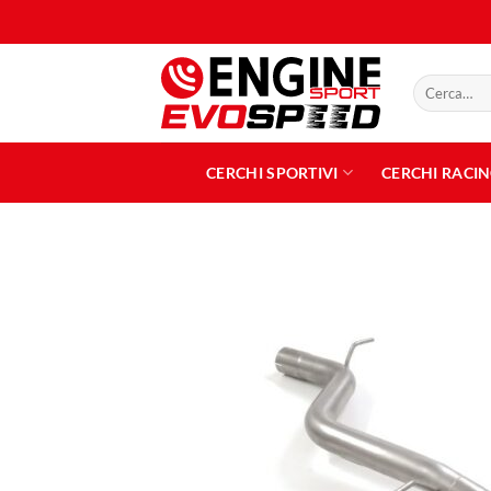
Salta
ai
contenuti
Cerca:
CERCHI SPORTIVI
CERCHI RACI