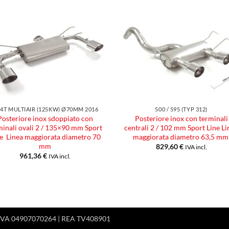
Aggiungi
Aggiu
alla lista
alla l
dei
dei
desideri
desid
1.4T MULTIAIR (125KW) Ø70MM 2016
500 / 595 (TYP 312)
Posteriore inox sdoppiato con
Posteriore inox con terminali
minali ovali 2 / 135×90 mm Sport
centrali 2 / 102 mm Sport Line Li
e Linea maggiorata diametro 70
maggiorata diametro 63,5 m
mm
829,60
€
IVA incl.
961,36
€
IVA incl.
 P.IVA 04907070264 | REA TV408901