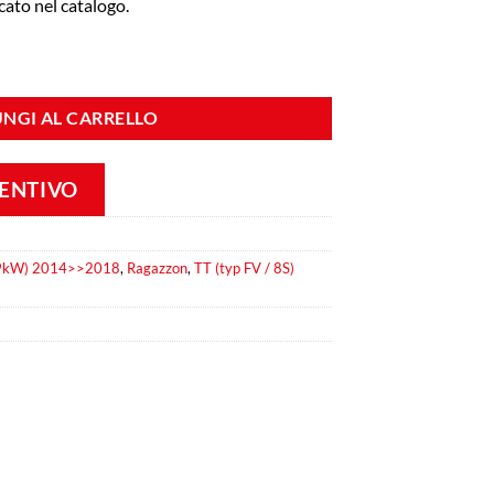
icato nel catalogo.
atore inox Linea maggiorata diametro 70 mm quantità
NGI AL CARRELLO
VENTIVO
69kW) 2014>>2018
,
Ragazzon
,
TT (typ FV / 8S)