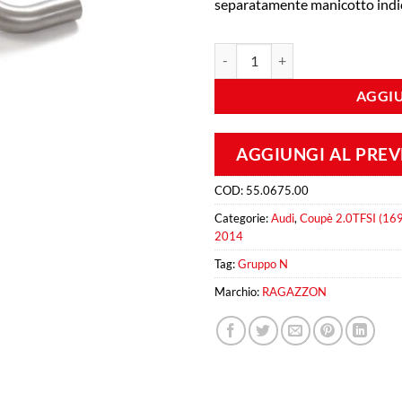
separatamente manicotto ind
Tubo centrale Gr.N senza silenzi
AGGIU
AGGIUNGI AL PRE
COD:
55.0675.00
Categorie:
Audi
,
Coupè 2.0TFSI (1
2014
Tag:
Gruppo N
Marchio:
RAGAZZON