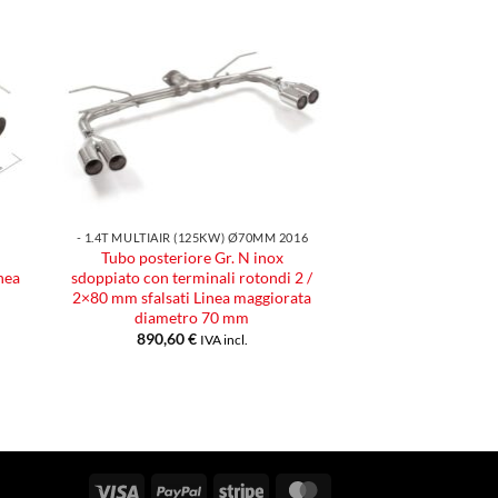
ngi
Aggiungi
ista
alla lista
dei
eri
desideri
- 1.4T MULTIAIR (125KW) Ø70MM 2016
Tubo posteriore Gr. N inox
nea
sdoppiato con terminali rotondi 2 /
m
2×80 mm sfalsati Linea maggiorata
diametro 70 mm
890,60
€
IVA incl.
Visa
PayPal
Stripe
MasterCard