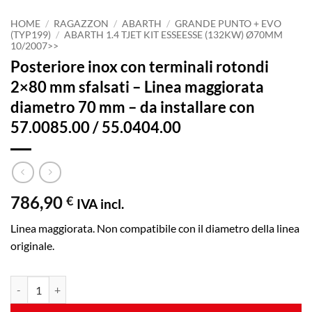
HOME
/
RAGAZZON
/
ABARTH
/
GRANDE PUNTO + EVO
(TYP199)
/
ABARTH 1.4 TJET KIT ESSEESSE (132KW) Ø70MM
10/2007>>
Posteriore inox con terminali rotondi
2×80 mm sfalsati – Linea maggiorata
diametro 70 mm – da installare con
57.0085.00 / 55.0404.00
786,90
€
IVA incl.
Linea maggiorata. Non compatibile con il diametro della linea
originale.
Posteriore inox con terminali rotondi 2x80 mm sfalsati - Linea maggi