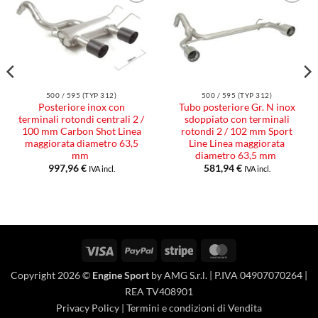
Aggiungi
Aggiungi
alla lista
alla lista
dei
dei
desideri
desideri
500 / 595 (TYP 312)
500 / 595 (TYP 312)
Posteriore inox con
Tubo posteriore Gr. N inox
terminali rotondi centrali 2 /
sdoppiato con terminali
100 mm Carbon Shot Linea
rotondi 2 / 102 mm Sport
maggiorata diametro 63,5
Line Linea maggiorata
mm
diametro 63,5 mm
997,96
€
581,94
€
IVA incl.
IVA incl.
Visa
PayPal
Stripe
MasterCard
Copyright 2026 ©
Engine Sport
by AMG S.r.l. | P.IVA 04907070264 |
REA TV408901
Privacy Policy
|
Termini e condizioni di Vendita