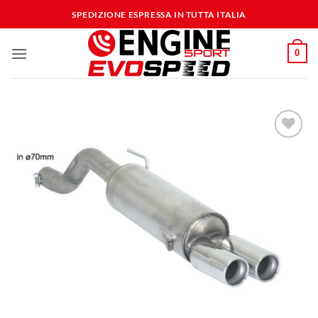
Salta
SPEDIZIONE ESPRESSA IN TUTTA ITALIA
ai
contenuti
0
Aggiungi
alla lista
dei
desideri