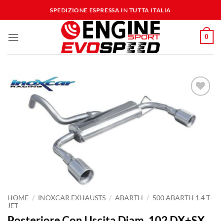
Salta
SPEDIZIONE ESPRESSA IN TUTTA ITALIA
ai
contenuti
0
Aggiungi
alla lista
dei
desideri
HOME
/
INOXCAR EXHAUSTS
/
ABARTH
/
500 ABARTH 1.4 T-
JET
Posteriore Con Uscita Diam. 102 DX+SX