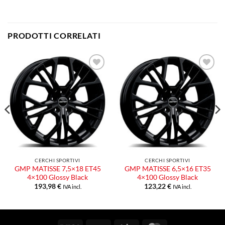
PRODOTTI CORRELATI
Aggiungi
Aggiungi
alla lista
alla lista
dei
dei
desideri
desideri
CERCHI SPORTIVI
CERCHI SPORTIVI
GMP MATISSE 7,5×18 ET45
GMP MATISSE 6,5×16 ET35
4×100 Glossy Black
4×100 Glossy Black
193,98
€
123,22
€
IVA incl.
IVA incl.