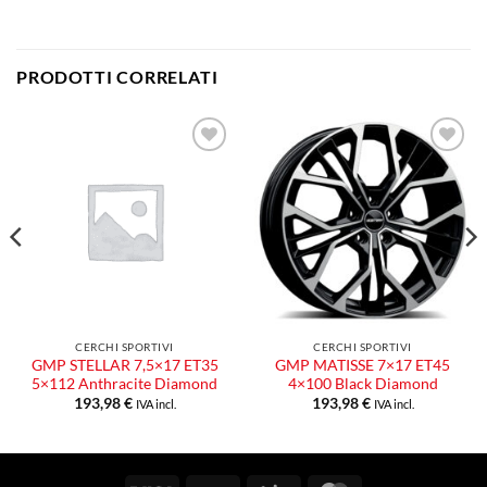
PRODOTTI CORRELATI
Aggiungi
Aggiungi
alla lista
alla lista
dei
dei
desideri
desideri
CERCHI SPORTIVI
CERCHI SPORTIVI
GMP STELLAR 7,5×17 ET35
GMP MATISSE 7×17 ET45
5×112 Anthracite Diamond
4×100 Black Diamond
193,98
€
193,98
€
IVA incl.
IVA incl.