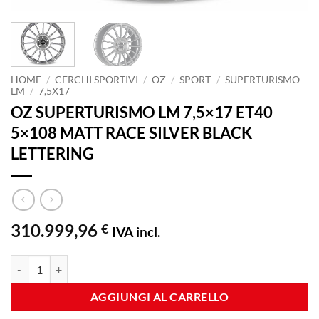
HOME
/
CERCHI SPORTIVI
/
OZ
/
SPORT
/
SUPERTURISMO
LM
/
7,5X17
OZ SUPERTURISMO LM 7,5×17 ET40
5×108 MATT RACE SILVER BLACK
LETTERING
310.999,96
€
IVA incl.
OZ SUPERTURISMO LM 7,5x17 ET40 5x108 MATT RACE SILVER BLA
AGGIUNGI AL CARRELLO