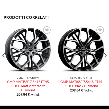
PRODOTTI CORRELATI
Aggiungi
Aggiungi
alla lista
alla lista
dei
dei
desideri
desideri
CERCHI SPORTIVI
CERCHI SPORTIVI
GMP MATISSE 7,5×18 ET45
GMP MATISSE 7,5×18 ET45
4×100 Matt Anthracite
4×100 Black Diamond
Diamond
209,84
€
IVA incl.
209,84
€
IVA incl.