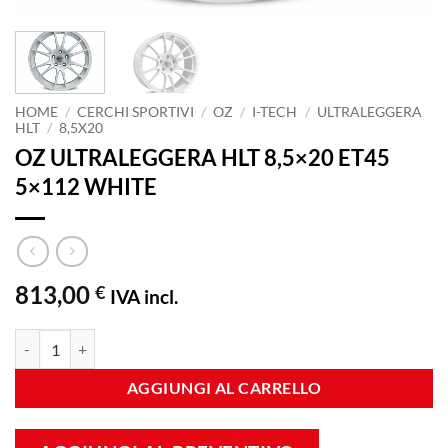
HOME
/
CERCHI SPORTIVI
/
OZ
/
I-TECH
/
ULTRALEGGERA
HLT
/
8,5X20
OZ ULTRALEGGERA HLT 8,5×20 ET45
5×112 WHITE
813,00
€
IVA incl.
OZ ULTRALEGGERA HLT 8,5x20 ET45 5x112 WHITE quantità
AGGIUNGI AL CARRELLO