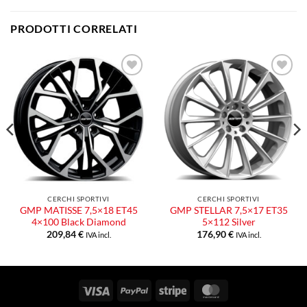
PRODOTTI CORRELATI
Aggiungi
Aggiungi
alla lista
alla lista
dei
dei
desideri
desideri
CERCHI SPORTIVI
CERCHI SPORTIVI
GMP MATISSE 7,5×18 ET45
GMP STELLAR 7,5×17 ET35
4×100 Black Diamond
5×112 Silver
209,84
€
176,90
€
IVA incl.
IVA incl.
Visa
PayPal
Stripe
MasterCard