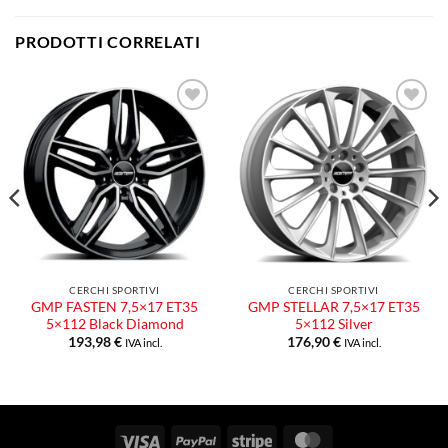
PRODOTTI CORRELATI
Aggiungi
Aggiungi
alla lista
alla lista
dei
dei
desideri
desideri
CERCHI SPORTIVI
CERCHI SPORTIVI
GMP FASTEN 7,5×17 ET35
GMP STELLAR 7,5×17 ET35
5×112 Black Diamond
5×112 Silver
193,98
€
176,90
€
IVA incl.
IVA incl.
Visa
PayPal
Stripe
MasterCard