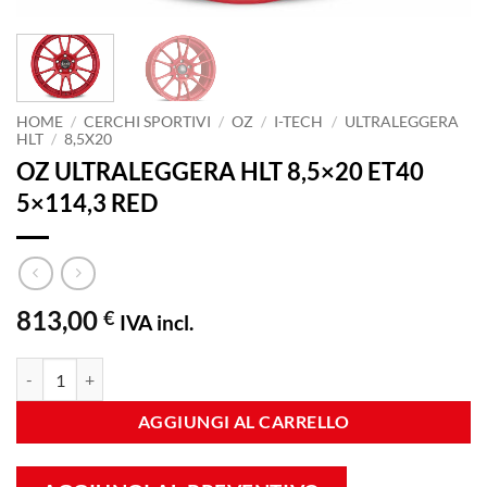
HOME
/
CERCHI SPORTIVI
/
OZ
/
I-TECH
/
ULTRALEGGERA
HLT
/
8,5X20
OZ ULTRALEGGERA HLT 8,5×20 ET40
5×114,3 RED
813,00
€
IVA incl.
OZ ULTRALEGGERA HLT 8,5x20 ET40 5x114,3 RED quantità
AGGIUNGI AL CARRELLO