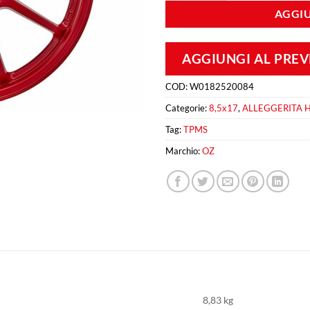
AGGIU
AGGIUNGI AL PRE
COD:
W0182520084
Categorie:
8,5x17
,
ALLEGGERITA H
Tag:
TPMS
Marchio:
OZ
8,83 kg