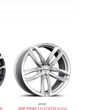
ngi
Aggiungi
ista
alla lista
dei
eri
desideri
ATOM
00
GMP ATOM 7,5×17 ET35 5×112