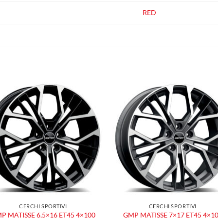
RED
Aggiungi
Aggiu
alla lista
alla l
dei
dei
desideri
desid
CERCHI SPORTIVI
CERCHI SPORTIVI
P MATISSE 6,5×16 ET45 4×100
GMP MATISSE 7×17 ET45 4×1