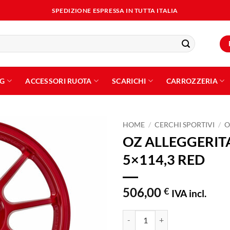
SPEDIZIONE ESPRESSA IN TUTTA ITALIA
NG
ACCESSORI RUOTA
SCARICHI
CARROZZERIA
HOME
/
CERCHI SPORTIVI
/
O
OZ ALLEGGERITA
Aggiungi
5×114,3 RED
alla lista
dei
desideri
506,00
€
IVA incl.
OZ ALLEGGERITA HLT 5F 8,5x17 