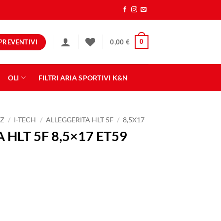
PREVENTIVI
0
0,00
€
OLI
FILTRI ARIA SPORTIVI K&N
Z
/
I-TECH
/
ALLEGGERITA HLT 5F
/
8,5X17
 HLT 5F 8,5×17 ET59
ET59 5x114,3 RED quantità