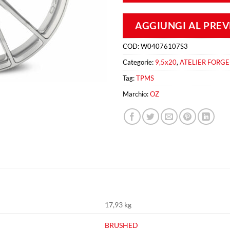
AGGIUNGI AL PRE
COD:
W04076107S3
Categorie:
9,5x20
,
ATELIER FORG
Tag:
TPMS
Marchio:
OZ
17,93 kg
BRUSHED