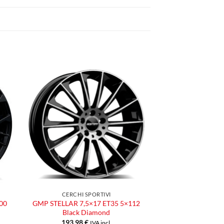
ngi
Aggiungi
ista
alla lista
dei
eri
desideri
CERCHI SPORTIVI
00
GMP STELLAR 7,5×17 ET35 5×112
Black Diamond
193,98
€
IVA incl.