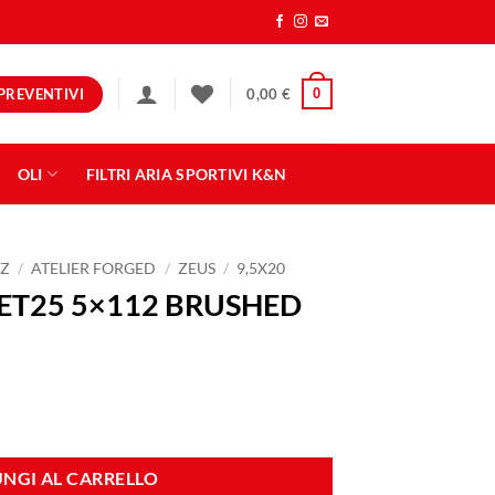
PREVENTIVI
0
0,00
€
OLI
FILTRI ARIA SPORTIVI K&N
Z
/
ATELIER FORGED
/
ZEUS
/
9,5X20
 ET25 5×112 BRUSHED
USHED quantità
NGI AL CARRELLO