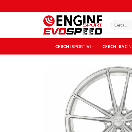
Salta
ai
contenuti
Cerca:
CERCHI SPORTIVI
CERCHI RACI