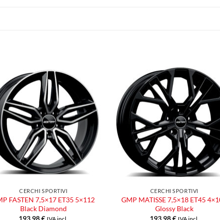
Aggiungi
Aggiu
alla lista
alla l
dei
dei
desideri
desid
CERCHI SPORTIVI
CERCHI SPORTIVI
P FASTEN 7,5×17 ET35 5×112
GMP MATISSE 7,5×18 ET45 4×1
Black Diamond
Glossy Black
193,98
€
193,98
€
IVA incl.
IVA incl.