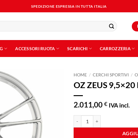
SPEDIZIONE ESPRESSA IN TUTTA ITALIA
NG
ACCESSORI RUOTA
SCARICHI
CARROZZERIA
HOME
/
CERCHI SPORTIVI
/
O
OZ ZEUS 9,5×20
Aggiungi
alla lista
dei
2.011,00
€
IVA incl.
desideri
OZ ZEUS 9,5x20 ET25 5x112 BR
AGGIU