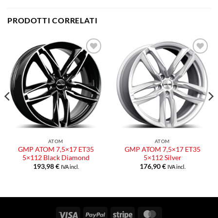
PRODOTTI CORRELATI
Aggiungi
Aggiungi
alla lista
alla lista
dei
dei
desideri
desideri
ATOM
ATOM
GMP ATOM 7,5×17 ET35
GMP ATOM 7,5×17 ET35
5×112 Black Diamond
5×112 Silver
193,98
€
176,90
€
IVA incl.
IVA incl.
Visa
PayPal
Stripe
MasterCard