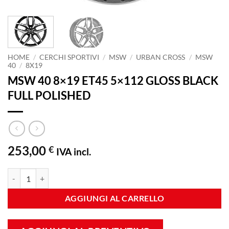
HOME
/
CERCHI SPORTIVI
/
MSW
/
URBAN CROSS
/
MSW
40
/
8X19
MSW 40 8×19 ET45 5×112 GLOSS BLACK
FULL POLISHED
253,00
€
IVA incl.
MSW 40 8x19 ET45 5x112 GLOSS BLACK FULL POLISHED quantità
AGGIUNGI AL CARRELLO