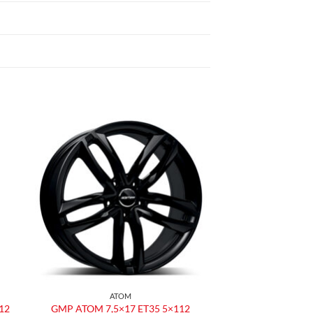
ngi
Aggiungi
ista
alla lista
dei
eri
desideri
ATOM
12
GMP ATOM 7,5×17 ET35 5×112