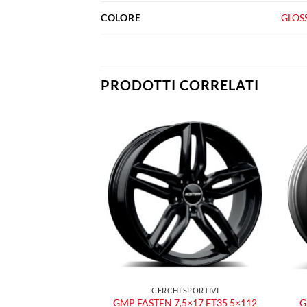
COLORE
GLOS
PRODOTTI CORRELATI
Aggiungi
Aggiungi
alla lista
alla lista
dei
dei
desideri
desideri
 SPORTIVI
CERCHI SPORTIVI
5×17 ET35 5×112
GMP FASTEN 7,5×17 ET35 5×112
G