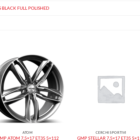
S BLACK FULL POLISHED
Aggiungi
Aggiu
alla lista
alla l
dei
dei
desideri
desid
ATOM
CERCHI SPORTIVI
MP ATOM 7,5×17 ET35 5×112
GMP STELLAR 7,5×17 ET35 5×1