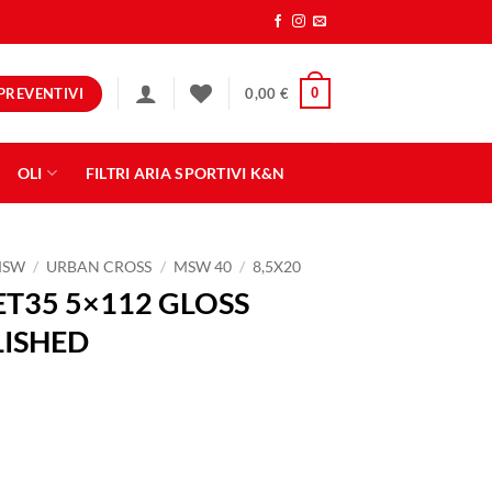
PREVENTIVI
0
0,00
€
OLI
FILTRI ARIA SPORTIVI K&N
MSW
/
URBAN CROSS
/
MSW 40
/
8,5X20
ET35 5×112 GLOSS
LISHED
SS BLACK FULL POLISHED quantità