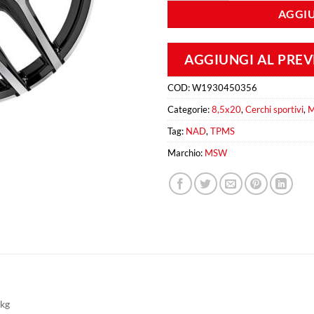
AGGIU
AGGIUNGI AL PRE
COD:
W1930450356
Categorie:
8,5x20
,
Cerchi sportivi
,
Tag:
NAD
,
TPMS
Marchio:
MSW
 kg