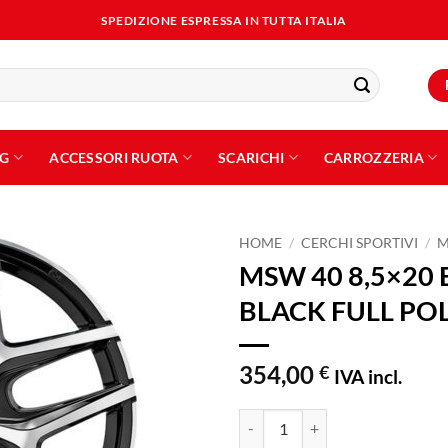
SPEDIZIONE ESPRESSA IN TUTTA ITALIA
NG
ACCESSORI RUOTA
SCARICHI
CARROZZERIA
HOME
/
CERCHI SPORTIVI
/
MSW 40 8,5×20 
Aggiungi
BLACK FULL PO
alla lista
dei
desideri
354,00
€
IVA incl.
MSW 40 8,5x20 ET35 5x112 GLO