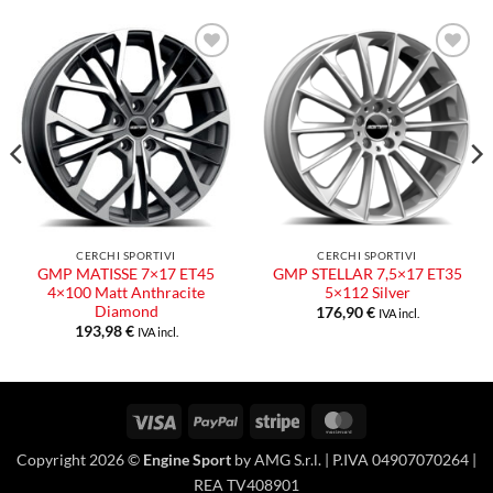
Aggiungi
Aggiungi
alla lista
alla lista
dei
dei
desideri
desideri
CERCHI SPORTIVI
CERCHI SPORTIVI
GMP MATISSE 7×17 ET45
GMP STELLAR 7,5×17 ET35
4×100 Matt Anthracite
5×112 Silver
Diamond
176,90
€
IVA incl.
193,98
€
IVA incl.
Visa
PayPal
Stripe
MasterCard
Copyright 2026 ©
Engine Sport
by AMG S.r.l. | P.IVA 04907070264 |
REA TV408901