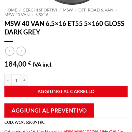
HOME
/
CERCHI SPORTIVI
/
MSW
/
OFF-ROAD & VAN
/
MSW 40 VAN
/
6,5X16
MSW 40 VAN 6,5×16 ET55 5×160 GLOSS
DARK GREY
184,00
€
IVA incl.
MSW 40 VAN 6,5x16 ET55 5x160 GLOSS DARK GREY quantità
AGGIUNGI AL CARRELLO
AGGIUNGI AL PREVENTIVO
COD:
W19362009TRC
Categorie:
6,5x16
,
Cerchi sportivi
,
MSW
,
MSW 40 VAN
,
OFF-ROAD &