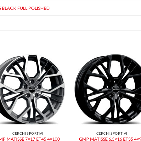
S BLACK FULL POLISHED
Aggiungi
Aggiu
alla lista
alla l
dei
dei
desideri
desid
CERCHI SPORTIVI
CERCHI SPORTIVI
MP MATISSE 7×17 ET45 4×100
GMP MATISSE 6,5×16 ET35 4×