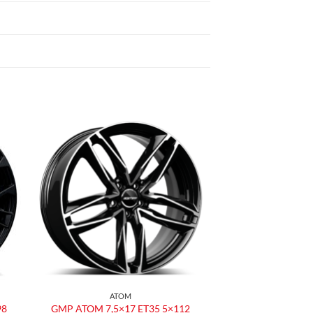
ngi
Aggiungi
ista
alla lista
dei
eri
desideri
ATOM
98
GMP ATOM 7,5×17 ET35 5×112