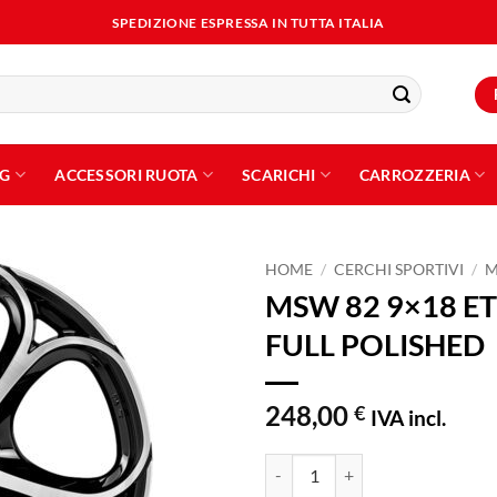
SPEDIZIONE ESPRESSA IN TUTTA ITALIA
NG
ACCESSORI RUOTA
SCARICHI
CARROZZERIA
HOME
/
CERCHI SPORTIVI
/
MSW 82 9×18 ET
Aggiungi
FULL POLISHED
alla lista
dei
desideri
248,00
€
IVA incl.
MSW 82 9x18 ET34 5x110 GLOSS