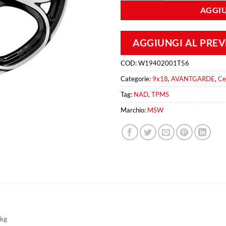
AGGIU
AGGIUNGI AL PRE
COD:
W19402001T56
Categorie:
9x18
,
AVANTGARDE
,
Ce
Tag:
NAD
,
TPMS
Marchio:
MSW
 kg