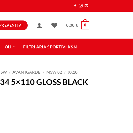
PREVENTIVI
0
0,00
€
OLI
FILTRI ARIA SPORTIVI K&N
MSW
/
AVANTGARDE
/
MSW 82
/
9X18
34 5×110 GLOSS BLACK
 BLACK FULL POLISHED quantità