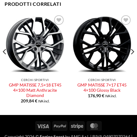
PRODOTTI CORRELATI
Aggiungi
Aggiungi
alla lista
alla lista
dei
dei
desideri
desideri
CERCHI SPORTIVI
CERCHI SPORTIVI
GMP MATISSE 7,5×18 ET45
GMP MATISSE 7×17 ET45
4×100 Matt Anthracite
4×100 Glossy Black
Diamond
176,90
€
IVA incl.
209,84
€
IVA incl.
Visa
PayPal
Stripe
MasterCard
Copyright 2026 ©
Engine Sport
by AMG S.r.l. | P.IVA 04907070264 |