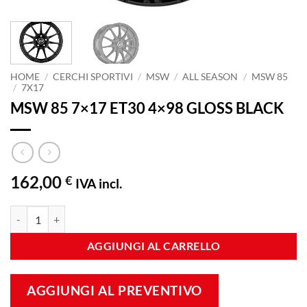
HOME
/
CERCHI SPORTIVI
/
MSW
/
ALL SEASON
/
MSW 85
/
7X17
MSW 85 7×17 ET30 4×98 GLOSS BLACK
162,00
€
IVA incl.
MSW 85 7x17 ET30 4x98 GLOSS BLACK quantità
AGGIUNGI AL CARRELLO
AGGIUNGI AL PREVENTIVO