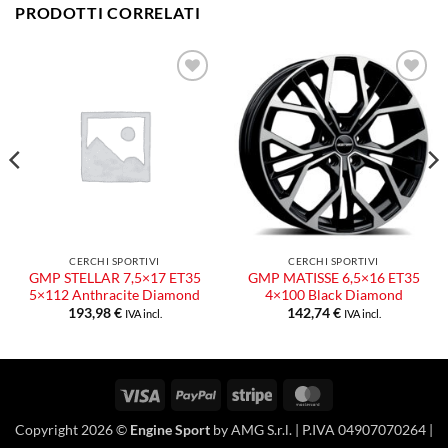
PRODOTTI CORRELATI
Aggiungi
Aggiungi
alla lista
alla lista
dei
dei
desideri
desideri
CERCHI SPORTIVI
CERCHI SPORTIVI
GMP STELLAR 7,5×17 ET35
GMP MATISSE 6,5×16 ET35
5×112 Anthracite Diamond
4×100 Black Diamond
193,98
€
142,74
€
IVA incl.
IVA incl.
Visa
PayPal
Stripe
MasterCard
Copyright 2026 ©
Engine Sport
by AMG S.r.l. | P.IVA 04907070264 |