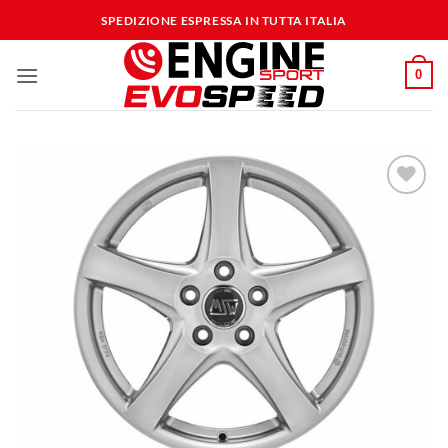
Salta
SPEDIZIONE ESPRESSA IN TUTTA ITALIA
ai
contenuti
0
Aggiungi
alla lista
dei
desideri