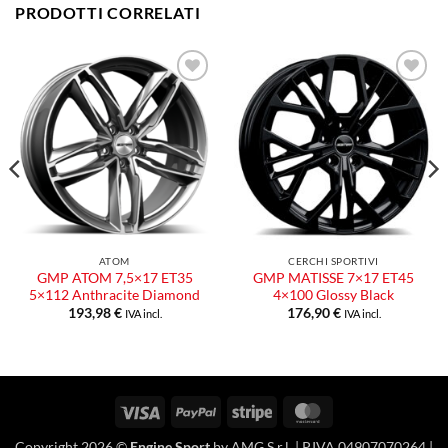
PRODOTTI CORRELATI
Aggiungi
Aggiungi
alla lista
alla lista
dei
dei
desideri
desideri
ATOM
CERCHI SPORTIVI
GMP ATOM 7,5×17 ET35
GMP MATISSE 7×17 ET45
5×112 Anthracite Diamond
4×100 Glossy Black
193,98
€
176,90
€
IVA incl.
IVA incl.
Visa
PayPal
Stripe
MasterCard
Copyright 2026 ©
Engine Sport
by AMG S.r.l. | P.IVA 04907070264 |