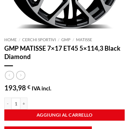
HOME
/
CERCHI SPORTIVI
/
GMP
/
MATISSE
GMP MATISSE 7×17 ET45 5×114,3 Black
Diamond
193,98
€
IVA incl.
GMP MATISSE 7x17 ET45 5x114,3 Black Diamond quantità
AGGIUNGI AL CARRELLO