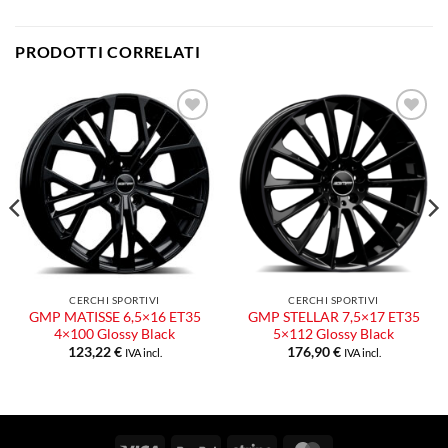
PRODOTTI CORRELATI
Aggiungi
Aggiungi
alla lista
alla lista
dei
dei
desideri
desideri
CERCHI SPORTIVI
CERCHI SPORTIVI
GMP MATISSE 6,5×16 ET35
GMP STELLAR 7,5×17 ET35
4×100 Glossy Black
5×112 Glossy Black
123,22
€
176,90
€
IVA incl.
IVA incl.