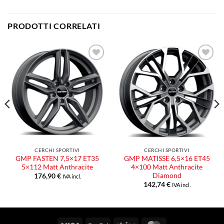
PRODOTTI CORRELATI
Aggiungi
Aggiungi
alla lista
alla lista
dei
dei
desideri
desideri
CERCHI SPORTIVI
CERCHI SPORTIVI
GMP FASTEN 7,5×17 ET35
GMP MATISSE 6,5×16 ET45
5×112 Matt Anthracite
4×100 Matt Anthracite
Diamond
176,90
€
IVA incl.
142,74
€
IVA incl.