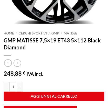
HOME
/
CERCHI SPORTIVI
/
GMP
/
MATISSE
GMP MATISSE 7,5×19 ET43 5×112 Black
Diamond
248,88
€
IVA incl.
GMP MATISSE 7,5x19 ET43 5x112 Black Diamond quantità
AGGIUNGI AL CARRELLO