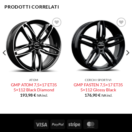
PRODOTTI CORRELATI
Aggiungi
Aggiungi
alla lista
alla lista
dei
dei
desideri
desideri
ATOM
CERCHI SPORTIVI
GMP ATOM 7,5×17 ET35
GMP FASTEN 7,5×17 ET35
5×112 Black Diamond
5×112 Glossy Black
193,98
€
176,90
€
IVA incl.
IVA incl.
Visa
PayPal
Stripe
MasterCard